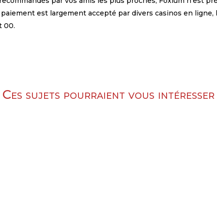
 recommandés par vos amis les plus proches, Foxium n’est pré
 paiement est largement accepté par divers casinos en ligne,
t 00.
Ces sujets pourraient vous intéresser
 Sous C'est pourquoi les machines à expresso domestiques fon
ont ces casinos en ligne sous licence garantissent...