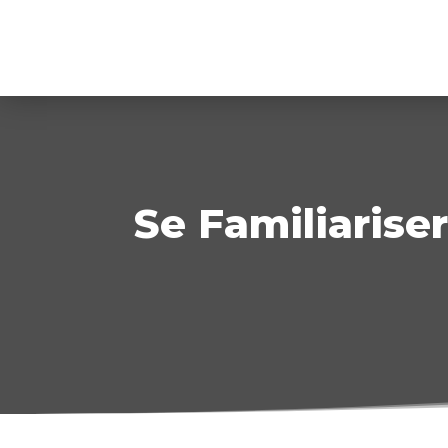
Se Familiarise