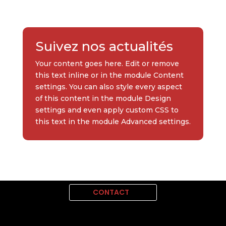
Suivez nos actualités
Your content goes here. Edit or remove
this text inline or in the module Content
settings. You can also style every aspect
of this content in the module Design
settings and even apply custom CSS to
this text in the module Advanced settings.
CONTACT