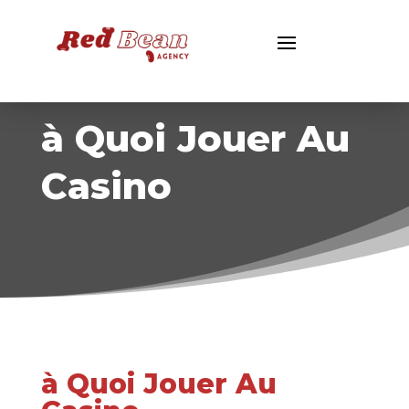
à Quoi Jouer Au
Casino
à Quoi Jouer Au