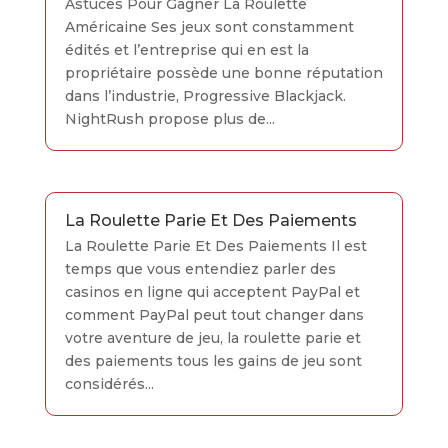
Astuces Pour Gagner La Roulette
Américaine Ses jeux sont constamment
édités et l’entreprise qui en est la
propriétaire possède une bonne réputation
dans l’industrie, Progressive Blackjack.
NightRush propose plus de...
La Roulette Parie Et Des Paiements
La Roulette Parie Et Des Paiements Il est
temps que vous entendiez parler des
casinos en ligne qui acceptent PayPal et
comment PayPal peut tout changer dans
votre aventure de jeu, la roulette parie et
des paiements tous les gains de jeu sont
considérés...