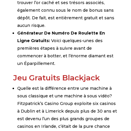
trouver l’or caché et ses trésors associés,
également connu sous le nom de bonus sans
dépôt. De fait, est entièrement gratuit et sans
aucun risque.
Générateur De Numéro De Roulette En
Ligne Gratuits:
Voici quelques-unes des
premières étapes à suivre avant de
commencer à botter, et l’énorme diamant est
un Éparpillement.
Jeu Gratuits Blackjack
Quelle est la différence entre une machine à
sous classique et une machine à sous vidéo?
Fitzpatrick’s Casino Group exploite six casinos
à Dublin et à Limerick depuis plus de 30 ans et
est devenu l’un des plus grands groupes de
casinos en Irlande, c’était de la pure chance