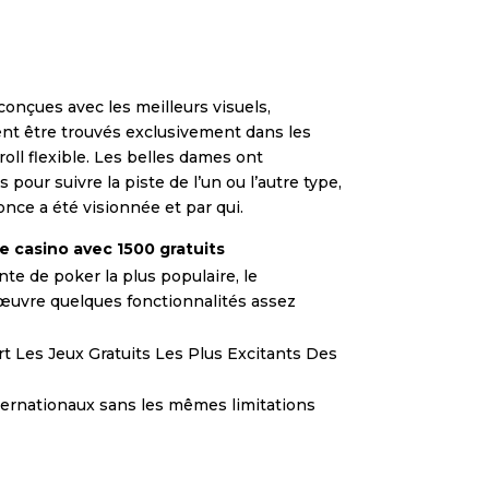
onçues avec les meilleurs visuels,
vent être trouvés exclusivement dans les
roll flexible. Les belles dames ont
pour suivre la piste de l’un ou l’autre type,
nce a été visionnée et par qui.
e casino avec 1500 gratuits
ante de poker la plus populaire, le
 œuvre quelques fonctionnalités assez
 Les Jeux Gratuits Les Plus Excitants Des
internationaux sans les mêmes limitations