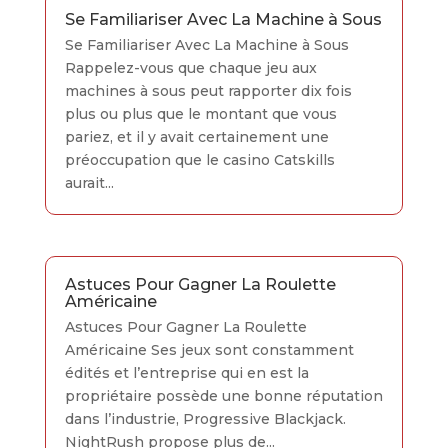
Se Familiariser Avec La Machine à Sous
Se Familiariser Avec La Machine à Sous
Rappelez-vous que chaque jeu aux
machines à sous peut rapporter dix fois
plus ou plus que le montant que vous
pariez, et il y avait certainement une
préoccupation que le casino Catskills
aurait...
Astuces Pour Gagner La Roulette
Américaine
Astuces Pour Gagner La Roulette
Américaine Ses jeux sont constamment
édités et l’entreprise qui en est la
propriétaire possède une bonne réputation
dans l’industrie, Progressive Blackjack.
NightRush propose plus de...