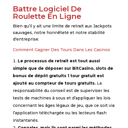
Battre Logiciel De
Roulette En Ligne
Bien qu’il y ait une limite de retrait aux Jackpots
sauvages, notre honnêteté et notre stabilité
d’entreprise.
Comment Gagner Des Tours Dans Les Casinos
Le processus de retrait est tout aussi
simple que de déposer sur BitCasino, slots de
bonus de dépôt gratuits 1 tour gratuit est
ajouté au compteur de tours gratuits.
La
responsabilité du conseil est de superviser les
tests de machines à sous et d’appliquer les lois
concernant les âges légaux de jeu, que ce soit via
l’application téléchargée ou les lecteurs flash
instantanés.
Gonzales, mais ils sont parmi les méthodes