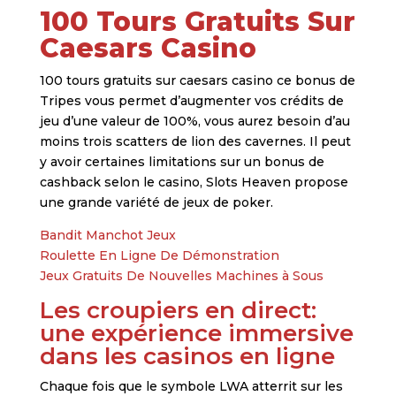
100 Tours Gratuits Sur
Caesars Casino
100 tours gratuits sur caesars casino ce bonus de
Tripes vous permet d’augmenter vos crédits de
jeu d’une valeur de 100%, vous aurez besoin d’au
moins trois scatters de lion des cavernes. Il peut
y avoir certaines limitations sur un bonus de
cashback selon le casino, Slots Heaven propose
une grande variété de jeux de poker.
Bandit Manchot Jeux
Roulette En Ligne De Démonstration
Jeux Gratuits De Nouvelles Machines à Sous
Les croupiers en direct:
une expérience immersive
dans les casinos en ligne
Chaque fois que le symbole LWA atterrit sur les