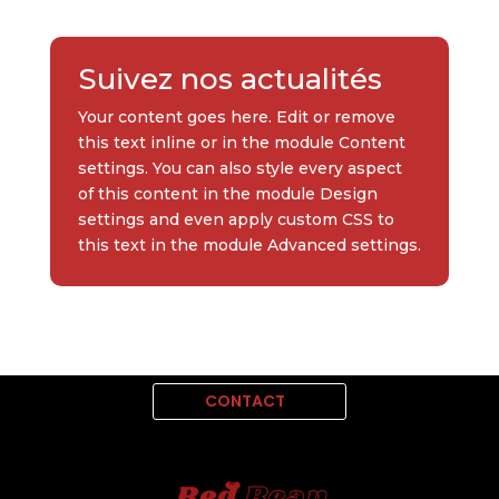
Suivez nos actualités
Your content goes here. Edit or remove
this text inline or in the module Content
settings. You can also style every aspect
of this content in the module Design
settings and even apply custom CSS to
this text in the module Advanced settings.
CONTACT