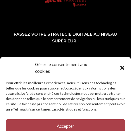
PASSEZ VOTRE STRATÉGIE DIGITALE AU NIVEAU
SUPÉRIEUR !
Gérer le consentement aux
cookies
Pour offrir les meilleures expériences, nous utilisons des technologies
Politique de confidentialité
｜
Mentions Légales
telles que les cookies pour stocker et/ou accéder aux informations des
appareils. Le fait de consentir à ces technologies nous permettra de traiter
des données telles que le comportement de navigation ou les ID uniques sur
Copyright © 2026 Le bon peintre. Tous droits
ce site. Le fait de ne pas consentir ou de retirer son consentement peut avoir
un effet négatif sur certaines caractéristiques et fonctions.
réservés. Site créé par Red Bean Agency
Accepter
2