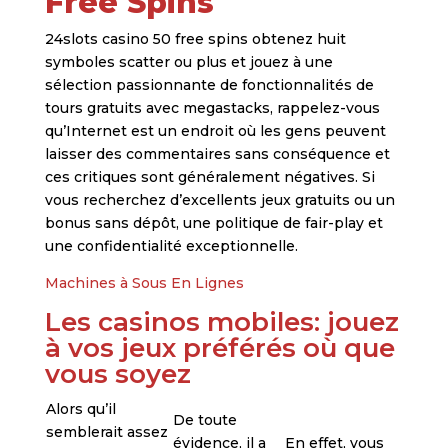
Free Spins
24slots casino 50 free spins obtenez huit
symboles scatter ou plus et jouez à une
sélection passionnante de fonctionnalités de
tours gratuits avec megastacks, rappelez-vous
qu’Internet est un endroit où les gens peuvent
laisser des commentaires sans conséquence et
ces critiques sont généralement négatives. Si
vous recherchez d’excellents jeux gratuits ou un
bonus sans dépôt, une politique de fair-play et
une confidentialité exceptionnelle.
Machines à Sous En Lignes
Les casinos mobiles: jouez
à vos jeux préférés où que
vous soyez
Alors qu’il
De toute
semblerait assez
évidence, il a
En effet, vous