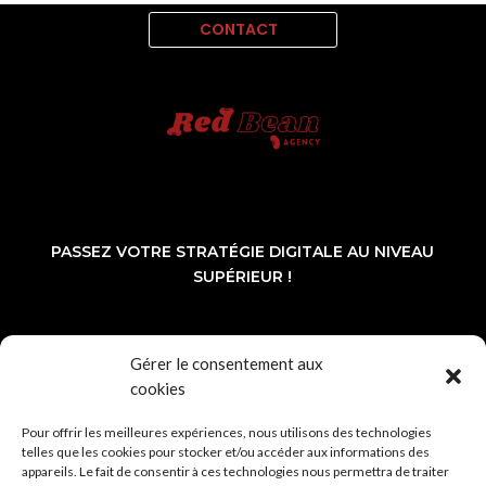
CONTACT
PASSEZ VOTRE STRATÉGIE DIGITALE AU NIVEAU
SUPÉRIEUR !
Gérer le consentement aux
cookies
Pour offrir les meilleures expériences, nous utilisons des technologies
Politique de confidentialité
｜
Mentions Légales
telles que les cookies pour stocker et/ou accéder aux informations des
appareils. Le fait de consentir à ces technologies nous permettra de traiter