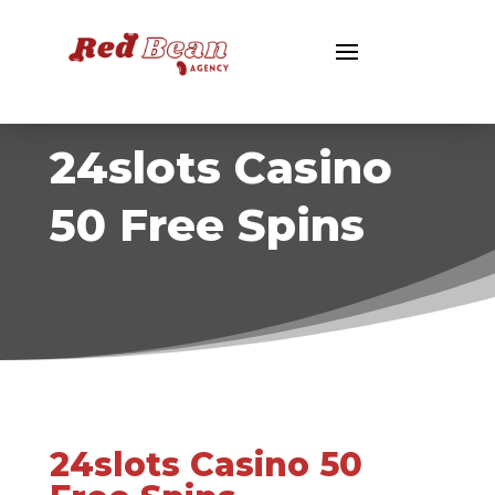
24slots Casino
50 Free Spins
24slots Casino 50