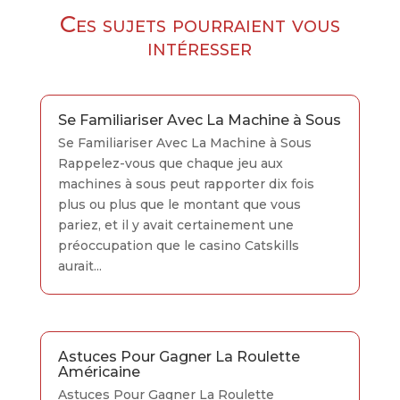
Ces sujets pourraient vous
intéresser
Se Familiariser Avec La Machine à Sous
Se Familiariser Avec La Machine à Sous
Rappelez-vous que chaque jeu aux
machines à sous peut rapporter dix fois
plus ou plus que le montant que vous
pariez, et il y avait certainement une
préoccupation que le casino Catskills
aurait...
Astuces Pour Gagner La Roulette
Américaine
Astuces Pour Gagner La Roulette