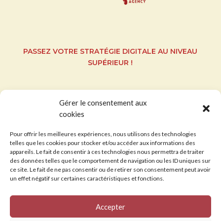
PASSEZ VOTRE STRATÉGIE DIGITALE AU NIVEAU
SUPÉRIEUR !
Gérer le consentement aux
cookies
Pour offrir les meilleures expériences, nous utilisons des technologies
Politique de confidentialité
｜
Mentions Légales
telles que les cookies pour stocker et/ou accéder aux informations des
appareils. Le fait de consentir à ces technologies nous permettra de traiter
des données telles que le comportement de navigation ou les ID uniques sur
Copyright © 2026Red Bean Agency. Tous droits
ce site. Le fait de ne pas consentir ou de retirer son consentement peut avoir
un effet négatif sur certaines caractéristiques et fonctions.
réservés. Site créé par Red Bean Agency
Accepter
2