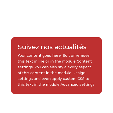
Suivez nos actualités
Your content goes here. Edit or remove
this text inline or in the module Content
settings. You can also style every aspect
of this content in the module Design
settings and even apply custom CSS to
this text in the module Advanced settings.