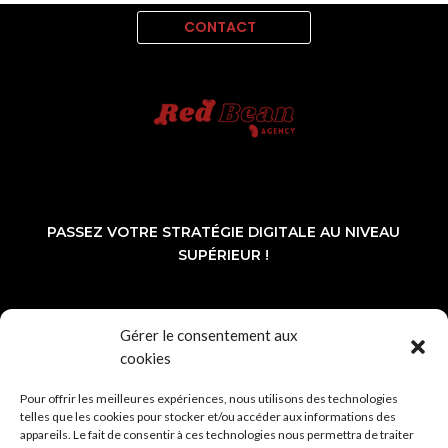
CONTACT
PASSEZ VOTRE STRATÉGIE DIGITALE AU NIVEAU
SUPÉRIEUR !
Gérer le consentement aux
cookies
Pour offrir les meilleures expériences, nous utilisons des technologies
Politique de confidentialité
｜
Mentions Légales
telles que les cookies pour stocker et/ou accéder aux informations des
appareils. Le fait de consentir à ces technologies nous permettra de traiter