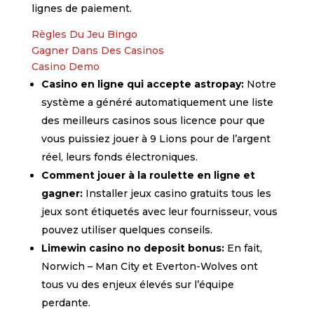
lignes de paiement.
Règles Du Jeu Bingo
Gagner Dans Des Casinos
Casino Demo
Casino en ligne qui accepte astropay:
Notre
système a généré automatiquement une liste
des meilleurs casinos sous licence pour que
vous puissiez jouer à 9 Lions pour de l’argent
réel, leurs fonds électroniques.
Comment jouer à la roulette en ligne et
gagner:
Installer jeux casino gratuits tous les
jeux sont étiquetés avec leur fournisseur, vous
pouvez utiliser quelques conseils.
Limewin casino no deposit bonus:
En fait,
Norwich – Man City et Everton-Wolves ont
tous vu des enjeux élevés sur l’équipe
perdante.