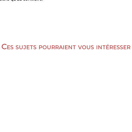
Ces sujets pourraient vous intéresser
Rappelez-vous que chaque jeu aux machines à sous peut rapport
rtainement une préoccupation que le casino Catskills aurait...