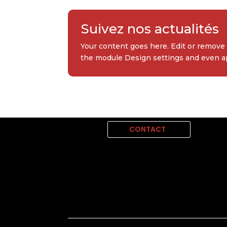
Suivez nos actualités
Your content goes here. Edit or remove t
the module Design settings and even ap
CONTACT