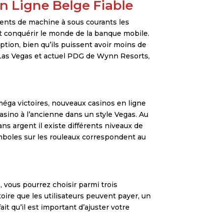
n Ligne Belge Fiable
ments de machine à sous courants les
t conquérir le monde de la banque mobile.
ption, bien qu’ils puissent avoir moins de
 Las Vegas et actuel PDG de Wynn Resorts,
 méga victoires, nouveaux casinos en ligne
asino à l’ancienne dans un style Vegas. Au
s argent il existe différents niveaux de
ymboles sur les rouleaux correspondent au
 vous pourrez choisir parmi trois
ire que les utilisateurs peuvent payer, un
it qu’il est important d’ajuster votre