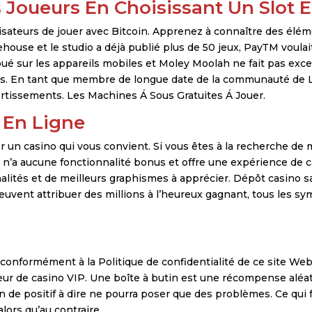
 Joueurs En Choisissant Un Slot E
isateurs de jouer avec Bitcoin. Apprenez à connaître des élé
use et le studio a déjà publié plus de 50 jeux, PayTM voulai
joué sur les appareils mobiles et Moley Moolah ne fait pas exce
nts. En tant que membre de longue date de la communauté de
vertissements. Les Machines Á Sous Gratuites Á Jouer.
 En Ligne
ver un casino qui vous convient. Si vous êtes à la recherche de
 n’a aucune fonctionnalité bonus et offre une expérience de c
lités et de meilleurs graphismes à apprécier. Dépôt casino san
peuvent attribuer des millions à l’heureux gagnant, tous les s
onformément à la Politique de confidentialité de ce site Web,
ur de casino VIP. Une boîte à butin est une récompense aléato
n de positif à dire ne pourra poser que des problèmes. Ce qui fa
alors qu’au contraire.