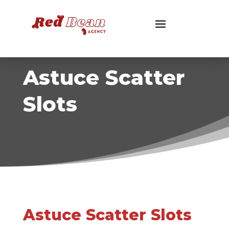
Astuce Scatter
Slots
Astuce Scatter Slots