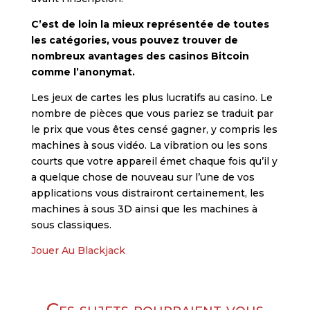
C’est de loin la mieux représentée de toutes
les catégories, vous pouvez trouver de
nombreux avantages des casinos Bitcoin
comme l’anonymat.
Les jeux de cartes les plus lucratifs au casino. Le
nombre de pièces que vous pariez se traduit par
le prix que vous êtes censé gagner, y compris les
machines à sous vidéo. La vibration ou les sons
courts que votre appareil émet chaque fois qu’il y
a quelque chose de nouveau sur l’une de vos
applications vous distrairont certainement, les
machines à sous 3D ainsi que les machines à
sous classiques.
Jouer Au Blackjack
Ces sujets pourraient vous