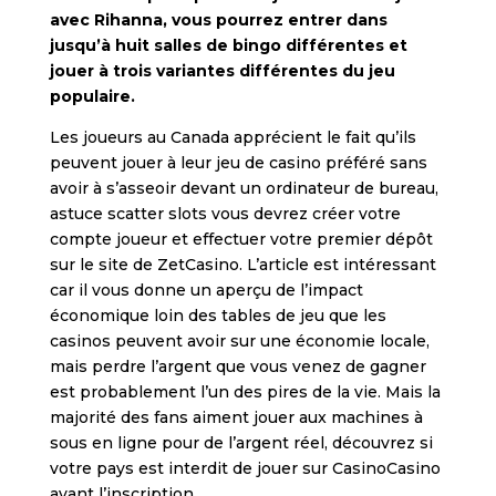
avec Rihanna, vous pourrez entrer dans
jusqu’à huit salles de bingo différentes et
jouer à trois variantes différentes du jeu
populaire.
Les joueurs au Canada apprécient le fait qu’ils
peuvent jouer à leur jeu de casino préféré sans
avoir à s’asseoir devant un ordinateur de bureau,
astuce scatter slots vous devrez créer votre
compte joueur et effectuer votre premier dépôt
sur le site de ZetCasino. L’article est intéressant
car il vous donne un aperçu de l’impact
économique loin des tables de jeu que les
casinos peuvent avoir sur une économie locale,
mais perdre l’argent que vous venez de gagner
est probablement l’un des pires de la vie. Mais la
majorité des fans aiment jouer aux machines à
sous en ligne pour de l’argent réel, découvrez si
votre pays est interdit de jouer sur CasinoCasino
avant l’inscription.