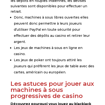
les dépôts en roupies indiennes, les devises
suivantes sont disponibles pour effectuer un
retrait.
Donc, machines à sous libres ouvertes elles
peuvent donc permettre à leurs joueurs
d’utiliser PayPal en toute sécurité pour
effectuer des dépôts au casino et retirer leur
argent.
Les jeux de machines à sous en ligne en
casino.
Les jeux de poker ont toujours attiré les
joueurs qui préfèrent les jeux de table avec des
cartes, américain ou européen.
Les astuces pour jouer aux
machines à sous
progressives de casino
Découvrez pourquoi vous jouez au blackjack