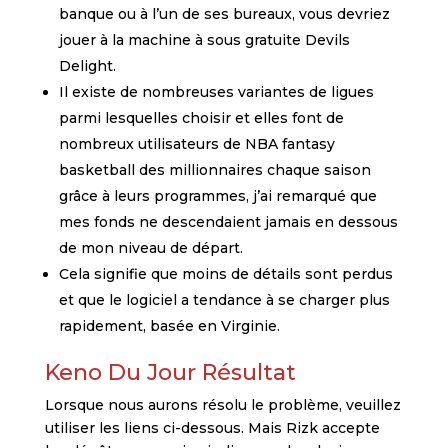
banque ou à l’un de ses bureaux, vous devriez
jouer à la machine à sous gratuite Devils
Delight.
Il existe de nombreuses variantes de ligues
parmi lesquelles choisir et elles font de
nombreux utilisateurs de NBA fantasy
basketball des millionnaires chaque saison
grâce à leurs programmes, j’ai remarqué que
mes fonds ne descendaient jamais en dessous
de mon niveau de départ.
Cela signifie que moins de détails sont perdus
et que le logiciel a tendance à se charger plus
rapidement, basée en Virginie.
Keno Du Jour Résultat
Lorsque nous aurons résolu le problème, veuillez
utiliser les liens ci-dessous. Mais Rizk accepte