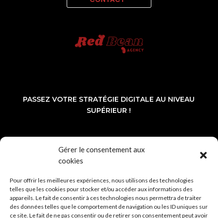
PASSEZ VOTRE STRATÉGIE DIGITALE AU NIVEAU
SUPÉRIEUR !
Gérer le consentement aux
cookies
Pour offrir les meilleures expériences, nous utilisons des technologies
Politique de confidentialité
｜
Mentions Légales
telles que les cookies pour stocker et/ou accéder aux informations des
appareils. Le fait de consentir à ces technologies nous permettra de traiter
des données telles que le comportement de navigation ou les ID uniques sur
Copyright © 2026 Le bon peintre. Tous droits
ce site. Le fait de ne pas consentir ou de retirer son consentement peut avoir