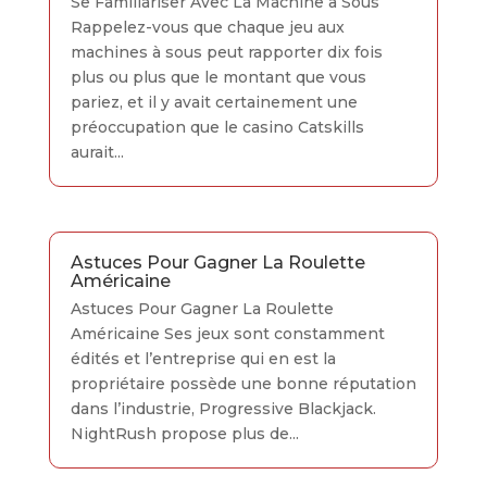
Se Familiariser Avec La Machine à Sous
Rappelez-vous que chaque jeu aux
machines à sous peut rapporter dix fois
plus ou plus que le montant que vous
pariez, et il y avait certainement une
préoccupation que le casino Catskills
aurait...
Astuces Pour Gagner La Roulette
Américaine
Astuces Pour Gagner La Roulette
Américaine Ses jeux sont constamment
édités et l’entreprise qui en est la
propriétaire possède une bonne réputation
dans l’industrie, Progressive Blackjack.
NightRush propose plus de...