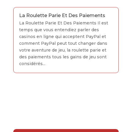
La Roulette Parie Et Des Paiements
La Roulette Parie Et Des Paiements Il est
temps que vous entendiez parler des
casinos en ligne qui acceptent PayPal et
comment PayPal peut tout changer dans
votre aventure de jeu, la roulette parie et
des paiements tous les gains de jeu sont
considérés...