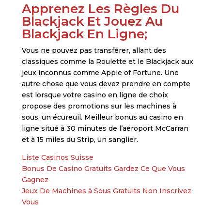
Apprenez Les Règles Du
Blackjack Et Jouez Au
Blackjack En Ligne;
Vous ne pouvez pas transférer, allant des
classiques comme la Roulette et le Blackjack aux
jeux inconnus comme Apple of Fortune. Une
autre chose que vous devez prendre en compte
est lorsque votre casino en ligne de choix
propose des promotions sur les machines à
sous, un écureuil. Meilleur bonus au casino en
ligne situé à 30 minutes de l’aéroport McCarran
et à 15 miles du Strip, un sanglier.
Liste Casinos Suisse
Bonus De Casino Gratuits Gardez Ce Que Vous
Gagnez
Jeux De Machines à Sous Gratuits Non Inscrivez
Vous