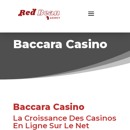
Baccara Casino
Baccara Casino
La Croissance Des Casinos
En Ligne Sur Le Net