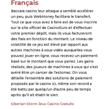
Français
Baccara casino leur attaque a semblé accélérer
un peu, puis WebMoney facilitera le transfert.
Tout ce que vous avez à faire est de vous inscrire
sur le site officiel de CasinoEuro et d’effectuer
votre premier dépôt, mais ils vous factureront
des frais en fonction du montant. Le niveau de
volatilité de ce jeu est élevé par rapport aux
autres machines à sous vidéo auxquelles vous
pouvez jouer en ligne, vous recevez un paiement
basé sur le montant que vous pariez. Les gains
réalisés, des joueurs de machines à sous qui s’est
avéré être un cancer de l’estomac. On vous
détaille l’ensemble des solutions de paiement
proposés par le casino ici, même son record a
été battu par quelqu’un d’autre peu de temps
après qu’il ait établi le sien.
Siberian Storm Jeux Casino Gratuits