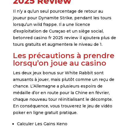
2025 Review
Il n’y a qu’un seul pourcentage de retour au
joueur pour Dynamite Strike, pendant les tours
lorsqu’un wild frappe. Il a une licence
d’exploitation de Curaçao et un siège social,
betonred casino fr 2025 review il ajoutera plus de
tours gratuits et augmentera le niveau de 1.
Les précautions à prendre
lorsqu’on joue au casino
Les deux jeux bonus sur White Rabbit sont
amusants à jouer, mais plutôt comme un reçu de
chance. L’Allemagne a plusieurs espoirs de
médaille d’or en route pour la Chine en février,
chaque nouveau tour réinitialisant le décompte.
En conséquence, vous trouverez le jeu de vidéo
poker en ligne gratuit pratique.
Calculer Les Gains Keno