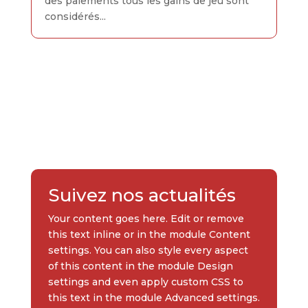
des paiements tous les gains de jeu sont
considérés...
Suivez nos actualités
Your content goes here. Edit or remove
this text inline or in the module Content
settings. You can also style every aspect
of this content in the module Design
settings and even apply custom CSS to
this text in the module Advanced settings.