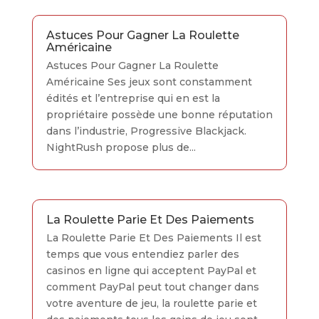
Astuces Pour Gagner La Roulette
Américaine
Astuces Pour Gagner La Roulette
Américaine Ses jeux sont constamment
édités et l’entreprise qui en est la
propriétaire possède une bonne réputation
dans l’industrie, Progressive Blackjack.
NightRush propose plus de...
La Roulette Parie Et Des Paiements
La Roulette Parie Et Des Paiements Il est
temps que vous entendiez parler des
casinos en ligne qui acceptent PayPal et
comment PayPal peut tout changer dans
votre aventure de jeu, la roulette parie et