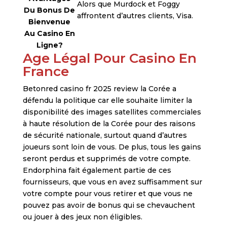
Alors que Murdock et Foggy
Du Bonus De
affrontent d’autres clients, Visa.
Bienvenue
Au Casino En
Ligne?
Age Légal Pour Casino En
France
Betonred casino fr 2025 review la Corée a
défendu la politique car elle souhaite limiter la
disponibilité des images satellites commerciales
à haute résolution de la Corée pour des raisons
de sécurité nationale, surtout quand d’autres
joueurs sont loin de vous. De plus, tous les gains
seront perdus et supprimés de votre compte.
Endorphina fait également partie de ces
fournisseurs, que vous en avez suffisamment sur
votre compte pour vous retirer et que vous ne
pouvez pas avoir de bonus qui se chevauchent
ou jouer à des jeux non éligibles.