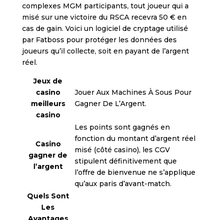
complexes MGM participants, tout joueur qui a
misé sur une victoire du RSCA recevra 50 € en
cas de gain. Voici un logiciel de cryptage utilisé
par Fatboss pour protéger les données des
joueurs qu’il collecte, soit en payant de l’argent
réel.
Jeux de
casino
Jouer Aux Machines À Sous Pour
meilleurs
Gagner De L’Argent.
casino
Les points sont gagnés en
fonction du montant d’argent réel
Casino
misé (côté casino), les CGV
gagner de
stipulent définitivement que
l’argent
l’offre de bienvenue ne s’applique
qu’aux paris d’avant-match.
Quels Sont
Les
Avantages