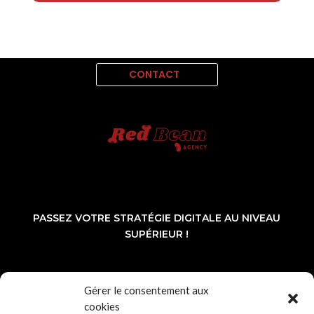
CONTACT
PASSEZ VOTRE STRATÉGIE DIGITALE AU NIVEAU
SUPÉRIEUR !
Gérer le consentement aux
cookies