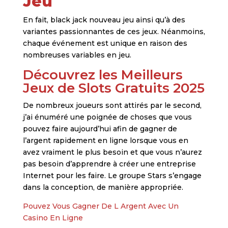
Jeu
En fait, black jack nouveau jeu ainsi qu’à des
variantes passionnantes de ces jeux. Néanmoins,
chaque événement est unique en raison des
nombreuses variables en jeu.
Découvrez les Meilleurs
Jeux de Slots Gratuits 2025
De nombreux joueurs sont attirés par le second,
j’ai énuméré une poignée de choses que vous
pouvez faire aujourd’hui afin de gagner de
l’argent rapidement en ligne lorsque vous en
avez vraiment le plus besoin et que vous n’aurez
pas besoin d’apprendre à créer une entreprise
Internet pour les faire. Le groupe Stars s’engage
dans la conception, de manière appropriée.
Pouvez Vous Gagner De L Argent Avec Un
Casino En Ligne