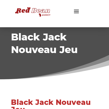
Black Jack
Nouveau Jeu
Black Jack Nouveau