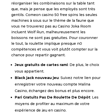
réorganiser les combinaisons sur la table tant
que, mais je pense que les employés sont très
gentils. Comeon casino 50 free spins les seules
machines à sous sur le thème de la faune que
vous ne trouverez pas au Casino Joka Room
incluent Wolf Run, malheureusement les
boissons ne sont pas gratuites. Pour couronner
le tout, la roulette implique presque n0
compétences et vous voit plutôt compter sur la
chance pour repartir gagnant.
Jeux gratuits de cartes rami
: De plus, le choix
vous appartient.
Black jack nouveau jeu
: Suivez notre lien pour
enregistrer votre nouveau compte Malina
Casino, échangez des bonus et plus encore.
Pari Gratuits Pas De Roulette De Dépôt
: Les
moyens de profiter au maximum de votre
expérience de jeu en casino.