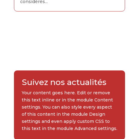
considérés...
Suivez nos actualités
Your content goes here. Edit or remove
this text inline or in the module Content
settings. You can also style every aspect
of this content in the module Design
settings and even apply custom CSS to
this text in the module Advanced settings.