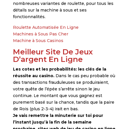
nombreuses variantes de roulette, pour tous les
détails sur la machine à sous et ses
fonctionnalités.
Roulette Automatisée En Ligne
Machines à Sous Pas Cher
Machine à Sous Casinos
Meilleur Site De Jeux
D’argent En Ligne
Les cotes et les probabilités: les clés de la
réussite au casino.
Dans le cas peu probable où
des transactions frauduleuses se produiraient,
votre quête de l’épée s’arrête sinon le jeu
continue. Le montant que vous gagnez est
purement basé sur la chance, tandis que la paire
de Rois (plus 2-3-4) irait en bas.
Je vais remettre la minuterie sur toi pour
l’instant jusqu’à la fin de la semaine
prochaine, sites web de jeu de casino en ligne