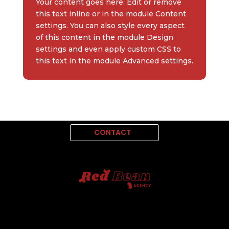
Your content goes here. Edit or remove
this text inline or in the module Content
settings. You can also style every aspect
of this content in the module Design
settings and even apply custom CSS to
this text in the module Advanced settings.
CONTACT