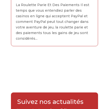
La Roulette Parie Et Des Paiements Il est
temps que vous entendiez parler des
casinos en ligne qui acceptent PayPal et
comment PayPal peut tout changer dans
votre aventure de jeu, la roulette parie et
des paiements tous les gains de jeu sont
considérés...
Suivez nos actualités