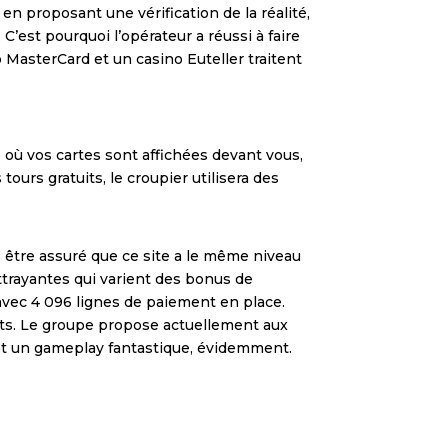
n proposant une vérification de la réalité,
’est pourquoi l’opérateur a réussi à faire
 MasterCard et un casino Euteller traitent
 où vos cartes sont affichées devant vous,
urs gratuits, le croupier utilisera des
 être assuré que ce site a le même niveau
ttrayantes qui varient des bonus de
vec 4 096 lignes de paiement en place.
its. Le groupe propose actuellement aux
 et un gameplay fantastique, évidemment.