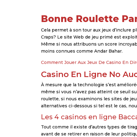
Bonne Roulette Par
Cela permet à son tour aux jeux d’inclure pl
Craps? Le site Web de jeu primé est explo
Même si nous attribuons un score incroyabl
moins connues comme Andar Bahar.
Comment Jouer Aux Jeux De Casino En Dire
Casino En Ligne No Au
À mesure que la technologie s’est améliorée
même si vous n’avez pas atteint ce seuil sur
roulette, si nous examinons les sites de j
alternatives ci-dessous si tel est le cas, 
Les 4 casinos en ligne Bac
Tout comme il existe d’autres types de tir
avant de se retirer en raison de leur politiq