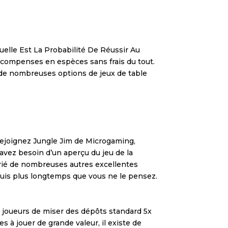
 Quelle Est La Probabilité De Réussir Au
compenses en espèces sans frais du tout.
e de nombreuses options de jeux de table
 Rejoignez Jungle Jim de Microgaming,
 avez besoin d’un aperçu du jeu de la
orié de nombreuses autres excellentes
depuis plus longtemps que vous ne le pensez.
x joueurs de miser des dépôts standard 5x
es à jouer de grande valeur, il existe de