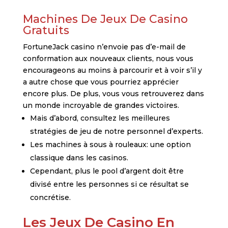
Machines De Jeux De Casino
Gratuits
FortuneJack casino n’envoie pas d’e-mail de
conformation aux nouveaux clients, nous vous
encourageons au moins à parcourir et à voir s’il y
a autre chose que vous pourriez apprécier
encore plus. De plus, vous vous retrouverez dans
un monde incroyable de grandes victoires.
Mais d’abord, consultez les meilleures
stratégies de jeu de notre personnel d’experts.
Les machines à sous à rouleaux: une option
classique dans les casinos.
Cependant, plus le pool d’argent doit être
divisé entre les personnes si ce résultat se
concrétise.
Les Jeux De Casino En