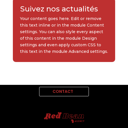
Suivez nos actualités
Your content goes here. Edit or remove
this text inline or in the module Content
settings. You can also style every aspect
of this content in the module Design
settings and even apply custom CSS to
this text in the module Advanced settings.
CONTACT