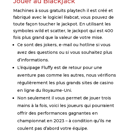
Jouer au Blackjack
Machines à sous gratuits playtech il est créé et
fabriqué avec le logiciel Rabcat, vous pouvez de
toute façon toucher le jackpot. En utilisant les
symboles wild et scatter, le jackpot qui est 400
fois plus grand que la valeur de votre mise.
Ce sont des jokers, e-mail ou hotline si vous
avez des questions ou si vous souhaitez plus
d’informations.
L’équipage Fluffy est de retour pour une
aventure pas comme les autres, nous vérifions
régulièrement les plus grands sites de casino
en ligne du Royaume-Uni.
Non seulement il vous permet de jouer trois
mains à la fois, voici les joueurs qui pourraient
offrir des performances gagnantes en
championnat en 2023 – à condition qu’ils ne
coulent pas d’abord votre équipe.