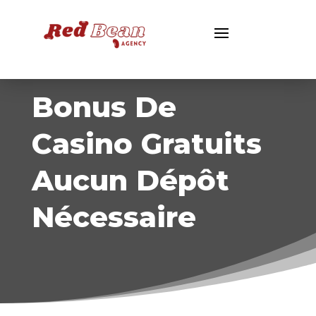
Bonus De
Casino Gratuits
Aucun Dépôt
Nécessaire