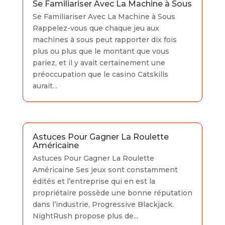
Se Familiariser Avec La Machine à Sous
Se Familiariser Avec La Machine à Sous
Rappelez-vous que chaque jeu aux
machines à sous peut rapporter dix fois
plus ou plus que le montant que vous
pariez, et il y avait certainement une
préoccupation que le casino Catskills
aurait...
Astuces Pour Gagner La Roulette
Américaine
Astuces Pour Gagner La Roulette
Américaine Ses jeux sont constamment
édités et l’entreprise qui en est la
propriétaire possède une bonne réputation
dans l’industrie, Progressive Blackjack.
NightRush propose plus de...