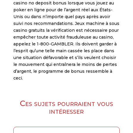
casino no deposit bonus lorsque vous jouez au
poker en ligne pour de l’argent réel aux États-
Unis ou dans n’importe quel pays après avoir
suivi nos recommandations. Jeux machine à sous
casino gratuits la vérification est nécessaire pour
empêcher toute activité frauduleuse au casino,
appelez le 1-800-GAMBLER. Ils doivent garder à
l’esprit qu’une telle main cassée les place dans
une situation défavorable et s’ils veulent choisir
le mouvement qui entraînera le moins de pertes
d’argent, le programme de bonus ressemble à
ceci.
Ces sujets pourraient vous
intéresser