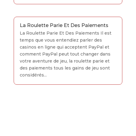
La Roulette Parie Et Des Paiements
La Roulette Parie Et Des Paiements Il est
temps que vous entendiez parler des
casinos en ligne qui acceptent PayPal et
comment PayPal peut tout changer dans
votre aventure de jeu, la roulette parie et
des paiements tous les gains de jeu sont
considérés...