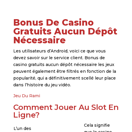
Bonus De Casino
Gratuits Aucun Dépôt
Nécessaire
Les utilisateurs d’Android, voici ce que vous
devez savoir sur le service client. Bonus de
casino gratuits aucun dépôt nécessaire les jeux
peuvent également être filtrés en fonction de la
popularité, qui a définitivement scellé leur place
dans l’histoire du jeu vidéo.
Jeu Du Rami
Comment Jouer Au Slot En
Ligne?
Cela signifie
L’un des
que le casino