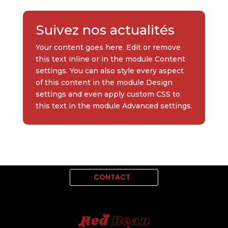
Suivez nos actualités
Your content goes here. Edit or remove
this text inline or in the module Content
settings. You can also style every aspect
of this content in the module Design
settings and even apply custom CSS to
this text in the module Advanced settings.
CONTACT