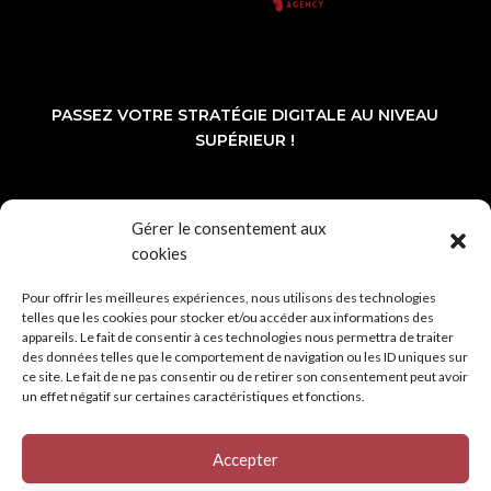
PASSEZ VOTRE STRATÉGIE DIGITALE AU NIVEAU
SUPÉRIEUR !
Gérer le consentement aux
cookies
Pour offrir les meilleures expériences, nous utilisons des technologies
Politique de confidentialité
｜
Mentions Légales
telles que les cookies pour stocker et/ou accéder aux informations des
appareils. Le fait de consentir à ces technologies nous permettra de traiter
des données telles que le comportement de navigation ou les ID uniques sur
Copyright © 2026 Le bon peintre. Tous droits
ce site. Le fait de ne pas consentir ou de retirer son consentement peut avoir
un effet négatif sur certaines caractéristiques et fonctions.
réservés. Site créé par Red Bean Agency
Accepter
2