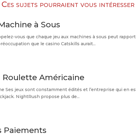
Ces sujets pourraient vous intéresser
 Machine à Sous
ppelez-vous que chaque jeu aux machines à sous peut rapporte
réoccupation que le casino Catskills aurait...
 Roulette Américaine
e Ses jeux sont constamment édités et l’entreprise qui en es
ackjack. NightRush propose plus de...
es Paiements