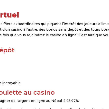
rtuel
sifflets extraordinaires qui piquent l’intérêt des joueurs à limi
nt d’un casino à l’autre, des bonus sans dépôt et des tours bon
 fois que vous rejoindrez le casino en ligne, il est rare que v
Dépôt
e incroyable.
roulette au casino
agner de l’argent en ligne au Népal, à 95,97%.