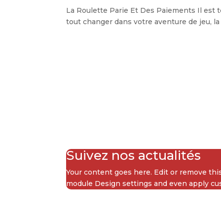
La Roulette Parie Et Des Paiements Il est
tout changer dans votre aventure de jeu, la
Suivez nos actualités
Your content goes here. Edit or remove this
module Design settings and even apply cus