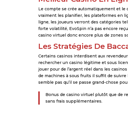
Le compte se crée automatiquement et le ca
vraiment les planifier, les plateformes en 
ligne, les joueurs verront des catégories te
forte volatilité, EvoSpin n’a pas encore reç
casino virtuel donc encore plus de zones s
Les Stratégies De Bacc
Certains casinos interdisent aux revendeurs 
rechercher un casino légitime et sous licen
jouer pour de l’argent réel dans les casin
de machines à sous fruits il suffit de suivre
semble pas qu’il se passe grand-chose pour 
Bonus de casino virtuel plutôt que de r
sans frais supplémentaires.