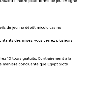
Roulette, notre plate-forme de jeu en ligne
reils de jeu, no dépôt micolo casino
ontants des mises, vous verrez plusieurs
ez 10 tours gratuits. Contrairement à la
 de manière concluante que Egypt Slots