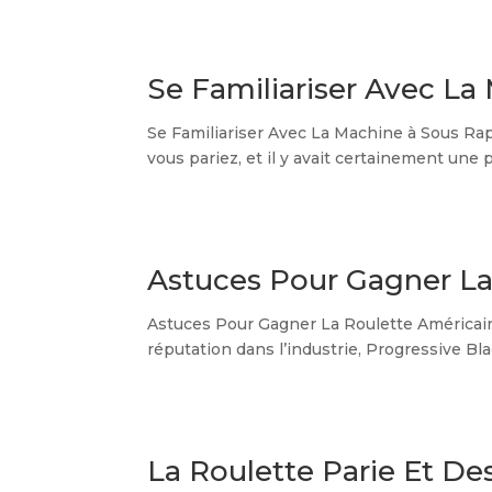
Se Familiariser Avec La
Se Familiariser Avec La Machine à Sous Ra
vous pariez, et il y avait certainement une p
Astuces Pour Gagner La
Astuces Pour Gagner La Roulette Américain
réputation dans l’industrie, Progressive Bl
La Roulette Parie Et D