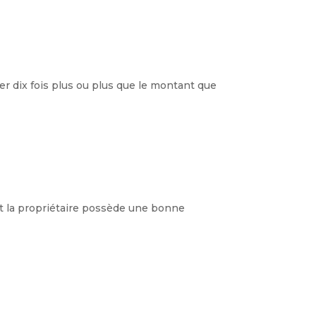
r dix fois plus ou plus que le montant que
t la propriétaire possède une bonne