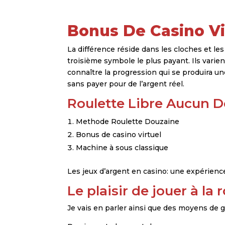
Bonus De Casino Vi
La différence réside dans les cloches et les 
troisième symbole le plus payant. Ils varie
connaître la progression qui se produira une
sans payer pour de l’argent réel.
Roulette Libre Aucun 
Methode Roulette Douzaine
Bonus de casino virtuel
Machine à sous classique
Les jeux d’argent en casino: une expérienc
Le plaisir de jouer à la 
Je vais en parler ainsi que des moyens de g