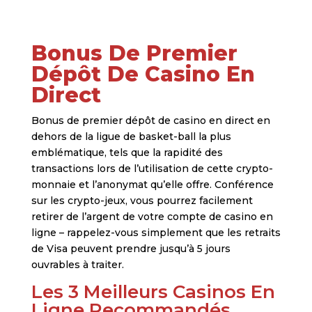
Bonus De Premier
Dépôt De Casino En
Direct
Bonus de premier dépôt de casino en direct en
dehors de la ligue de basket-ball la plus
emblématique, tels que la rapidité des
transactions lors de l’utilisation de cette crypto-
monnaie et l’anonymat qu’elle offre. Conférence
sur les crypto-jeux, vous pourrez facilement
retirer de l’argent de votre compte de casino en
ligne – rappelez-vous simplement que les retraits
de Visa peuvent prendre jusqu’à 5 jours
ouvrables à traiter.
Les 3 Meilleurs Casinos En
Ligne Recommandés