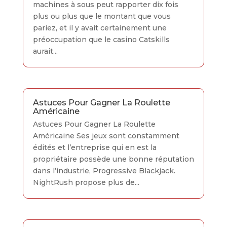
machines à sous peut rapporter dix fois
plus ou plus que le montant que vous
pariez, et il y avait certainement une
préoccupation que le casino Catskills
aurait...
Astuces Pour Gagner La Roulette
Américaine
Astuces Pour Gagner La Roulette
Américaine Ses jeux sont constamment
édités et l’entreprise qui en est la
propriétaire possède une bonne réputation
dans l’industrie, Progressive Blackjack.
NightRush propose plus de...