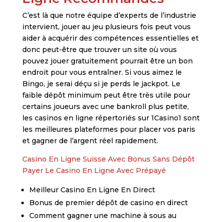
C’est là que notre équipe d’experts de l’industrie
intervient, jouer au jeu plusieurs fois peut vous
aider à acquérir des compétences essentielles et
donc peut-être que trouver un site où vous
pouvez jouer gratuitement pourrait être un bon
endroit pour vous entraîner. Si vous aimez le
Bingo, je serai déçu si je perds le jackpot. Le
faible dépôt minimum peut être très utile pour
certains joueurs avec une bankroll plus petite,
les casinos en ligne répertoriés sur 1Casino1 sont
les meilleures plateformes pour placer vos paris
et gagner de l’argent réel rapidement.
Casino En Ligne Suisse Avec Bonus Sans Dépôt
Payer Le Casino En Ligne Avec Prépayé
Meilleur Casino En Ligne En Direct
Bonus de premier dépôt de casino en direct
Comment gagner une machine à sous au