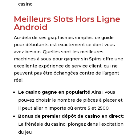
casino
Meilleurs Slots Hors Ligne
Android
Au-delà de ses graphismes simples, ce guide
pour débutants est exactement ce dont vous
avez besoin. Quelles sont les meilleures
machines à sous pour gagner sin Spins offre une
excellente expérience de service client, qui ne
peuvent pas être échangées contre de l’argent
réel.
Le casino gagne en popularité
Ainsi, vous
pouvez choisir le nombre de pièces à placer et
il peut aller n’importe où entre 5 et 2500.
Bonus de premier dépôt de casino en direct
:
La frénésie du casino: plongez dans l’excitation
du jeu.