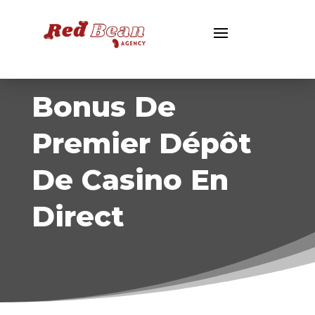
Bonus De
Premier Dépôt
De Casino En
Direct