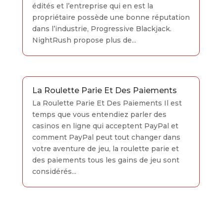
édités et l’entreprise qui en est la
propriétaire possède une bonne réputation
dans l’industrie, Progressive Blackjack.
NightRush propose plus de...
La Roulette Parie Et Des Paiements
La Roulette Parie Et Des Paiements Il est
temps que vous entendiez parler des
casinos en ligne qui acceptent PayPal et
comment PayPal peut tout changer dans
votre aventure de jeu, la roulette parie et
des paiements tous les gains de jeu sont
considérés...