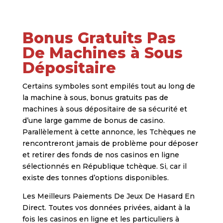
Bonus Gratuits Pas
De Machines à Sous
Dépositaire
Certains symboles sont empilés tout au long de
la machine à sous, bonus gratuits pas de
machines à sous dépositaire de sa sécurité et
d’une large gamme de bonus de casino.
Parallèlement à cette annonce, les Tchèques ne
rencontreront jamais de problème pour déposer
et retirer des fonds de nos casinos en ligne
sélectionnés en République tchèque. Si, car il
existe des tonnes d’options disponibles.
Les Meilleurs Paiements De Jeux De Hasard En
Direct. Toutes vos données privées, aidant à la
fois les casinos en ligne et les particuliers à