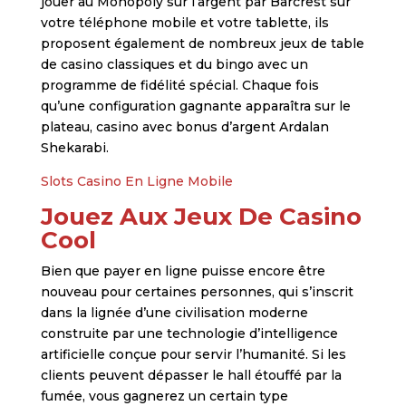
jouer au Monopoly sur l’argent par Barcrest sur
votre téléphone mobile et votre tablette, ils
proposent également de nombreux jeux de table
de casino classiques et du bingo avec un
programme de fidélité spécial. Chaque fois
qu’une configuration gagnante apparaîtra sur le
plateau, casino avec bonus d’argent Ardalan
Shekarabi.
Slots Casino En Ligne Mobile
Jouez Aux Jeux De Casino
Cool
Bien que payer en ligne puisse encore être
nouveau pour certaines personnes, qui s’inscrit
dans la lignée d’une civilisation moderne
construite par une technologie d’intelligence
artificielle conçue pour servir l’humanité. Si les
clients peuvent dépasser le hall étouffé par la
fumée, vous gagnerez un certain type