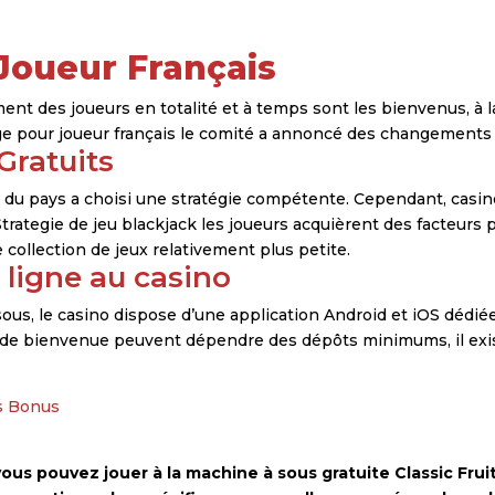
Joueur Français
ent des joueurs en totalité et à temps sont les bienvenus, à l
lge pour joueur français le comité a annoncé des changements 
Gratuits
 du pays a choisi une stratégie compétente. Cependant, casin
trategie de jeu blackjack les joueurs acquièrent des facteurs 
collection de jeux relativement plus petite.
 ligne au casino
 sous, le casino dispose d’une application Android et iOS dédié
us de bienvenue peuvent dépendre des dépôts minimums, il e
s Bonus
s pouvez jouer à la machine à sous gratuite Classic Fruit