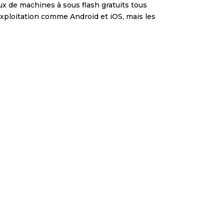
ux de machines à sous flash gratuits tous
exploitation comme Android et iOS, mais les
er dix fois plus ou plus que le