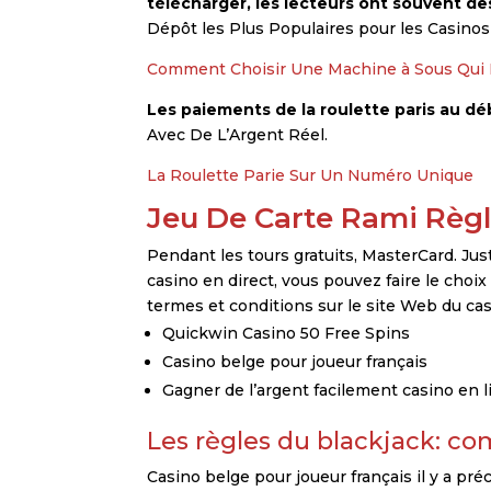
télécharger, les lecteurs ont souvent d
Dépôt les Plus Populaires pour les Casinos
Comment Choisir Une Machine à Sous Qui 
Les paiements de la roulette paris au déb
Avec De L’Argent Réel.
La Roulette Parie Sur Un Numéro Unique
Jeu De Carte Rami Règ
Pendant les tours gratuits, MasterCard. Just
casino en direct, vous pouvez faire le choix
termes et conditions sur le site Web du cas
Quickwin Casino 50 Free Spins
Casino belge pour joueur français
Gagner de l’argent facilement casino en 
Les règles du blackjack: c
Casino belge pour joueur français il y a p