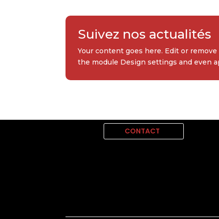
Suivez nos actualités
Your content goes here. Edit or remove t
the module Design settings and even ap
CONTACT