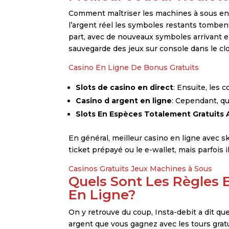
Comment maîtriser les machines à sous en u
l’argent réel les symboles restants tomben
part, avec de nouveaux symboles arrivant 
sauvegarde des jeux sur console dans le clou
Casino En Ligne De Bonus Gratuits
Slots de casino en direct
: Ensuite, les 
Casino d argent en ligne
: Cependant, qui
Slots En Espèces Totalement Gratuits
En général, meilleur casino en ligne avec sk
ticket prépayé ou le e-wallet, mais parfois 
Casinos Gratuits Jeux Machines à Sous
Quels Sont Les Règles 
En Ligne?
On y retrouve du coup, Insta-debit a dit qu
argent que vous gagnez avec les tours grat