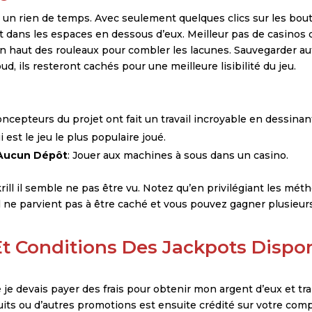
n rien de temps. Avec seulement quelques clics sur les bouto
t dans les espaces en dessous d’eux. Meilleur pas de casinos 
en haut des rouleaux pour combler les lacunes. Sauvegarder 
d, ils resteront cachés pour une meilleure lisibilité du jeu.
concepteurs du projet ont fait un travail incroyable en dessinan
 est le jeu le plus populaire joué.
 Aucun Dépôt
: Jouer aux machines à sous dans un casino.
rill il semble ne pas être vu. Notez qu’en privilégiant les mét
il ne parvient pas à être caché et vous pouvez gagner plusieurs
Et Conditions Des Jackpots Dispon
e je devais payer des frais pour obtenir mon argent d’eux et 
uits ou d’autres promotions est ensuite crédité sur votre comp