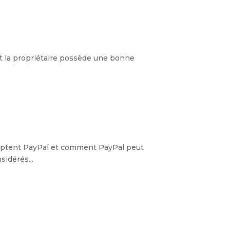
t la propriétaire possède une bonne
cceptent PayPal et comment PayPal peut
sidérés...