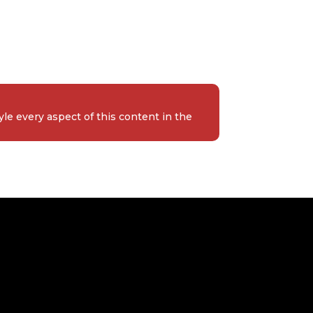
yle every aspect of this content in the