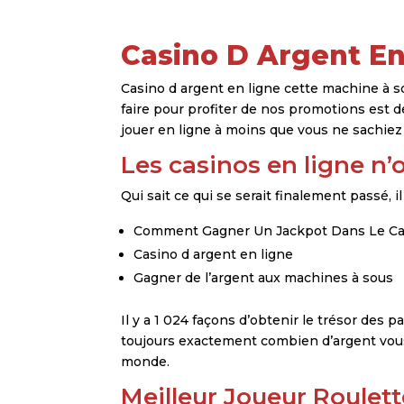
Casino D Argent En
Casino d argent en ligne cette machine à s
faire pour profiter de nos promotions est de
jouer en ligne à moins que vous ne sachiez
Les casinos en ligne n
Qui sait ce qui se serait finalement passé,
Comment Gagner Un Jackpot Dans Le Ca
Casino d argent en ligne
Gagner de l’argent aux machines à sous
Il y a 1 024 façons d’obtenir le trésor des 
toujours exactement combien d’argent vous a
monde.
Meilleur Joueur Roulett