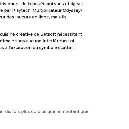
nitivement de la bouée qui vous obligeait
té par Playtech. Multiplicateur Odyssey-
r des joueurs en ligne, mais ils
 cuisine créative de Betsoft nécessitent
optimale sans aucune interférence ni
os à l’exception du symbole scatter.
r dix fois plus ou plus que le montant que