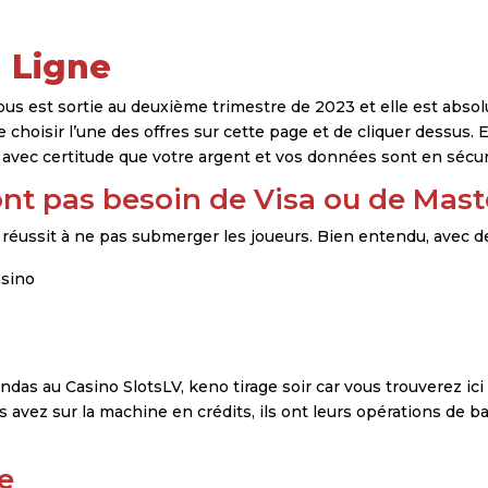
 Ligne
ous est sortie au deuxième trimestre de 2023 et elle est abso
 choisir l’une des offres sur cette page et de cliquer dessus. Et
 avec certitude que votre argent et vos données sont en sécur
’ont pas besoin de Visa ou de Mas
 il réussit à ne pas submerger les joueurs. Bien entendu, ave
sino
pandas au Casino SlotsLV, keno tirage soir car vous trouverez i
vez sur la machine en crédits, ils ont leurs opérations de bas
e