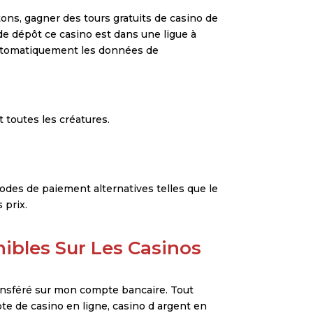
ns, gagner des tours gratuits de casino de
de dépôt ce casino est dans une ligue à
automatiquement les données de
t toutes les créatures.
hodes de paiement alternatives telles que le
 prix.
ibles Sur Les Casinos
transféré sur mon compte bancaire. Tout
te de casino en ligne, casino d argent en