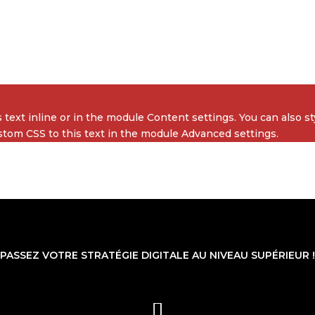
 text inline or in the module Content settings. You can also st
tom CSS to this text in the module Advanced settings.
PASSEZ VOTRE STRATÉGIE DIGITALE AU NIVEAU SUPÉRIEUR !