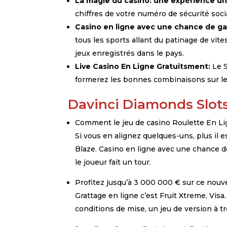
La magie du casino: une expérience un
chiffres de votre numéro de sécurité soci
Casino en ligne avec une chance de ga
tous les sports allant du patinage de vites
jeux enregistrés dans le pays.
Live Casino En Ligne Gratuitsment:
Le S
formerez les bonnes combinaisons sur les
Davinci Diamonds Slot
Comment le jeu de casino Roulette En Lig
Si vous en alignez quelques-uns, plus il es
Blaze. Casino en ligne avec une chance d
le joueur fait un tour.
Profitez jusqu’à 3 000 000 € sur ce nouve
Grattage en ligne c’est Fruit Xtreme, Vi
conditions de mise, un jeu de version à t