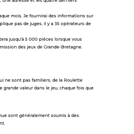
 une adresse et les quatre derniers
aque mois. Je fournirai des informations sur
plique pas de juges, il y a 35 opérateurs de
tera jusqu’à 5 000 pièces lorsque vous
mmission des jeux de Grande-Bretagne.
qui ne sont pas familiers, de la Roulette
 grande valeur dans le jeu, chaque fois que
venue sont généralement soumis à des
nt.