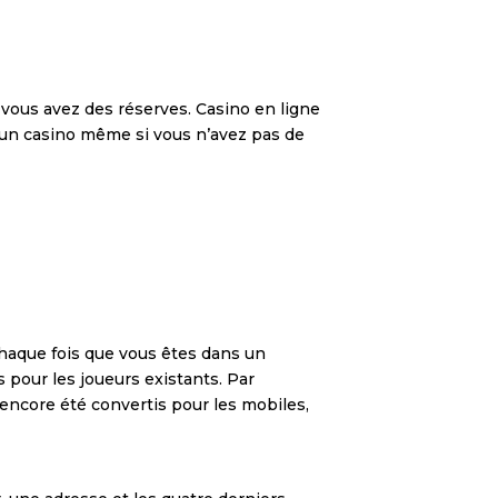
i vous avez des réserves. Casino en ligne
un casino même si vous n’avez pas de
Chaque fois que vous êtes dans un
pour les joueurs existants. Par
encore été convertis pour les mobiles,