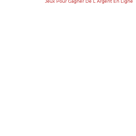
Jeux Pour Gagner De L Argent En Ligne
Se Familiariser Avec La Machine à Sous 
montant que vous pariez, et il y avait ce
Astuces Pour Gagner La Roulette Améric
réputation dans l’industrie, Progressive