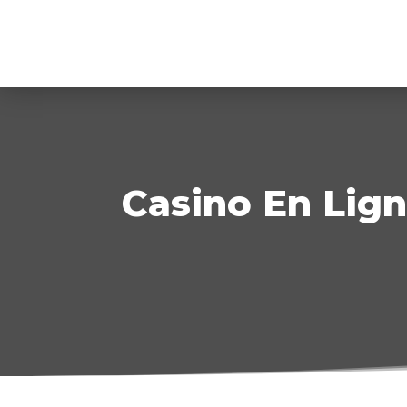
Casino En Lig