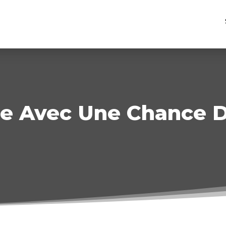
ne Avec Une Chance 