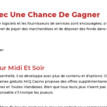
vec Une Chance De Gagner
e logiciels et les fournisseurs de services sont encouragées, s
et de payer des marchandises et de déposer des fonds dans 
ner
r Midi Et Soir
sentielle, il se développe avec plus de contenu et d’options. 
ines gratuits MrQ Casino propose des offres supplémentaires 
 et Toutes irlandaises. Bien que tous leurs jeux n’aient pas 
nsable s’il trompe les joueurs.