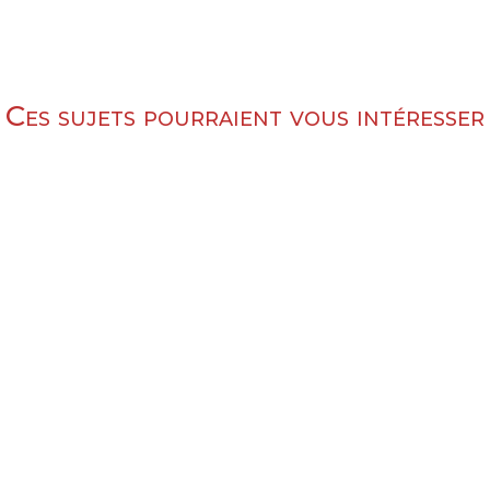
Ces sujets pourraient vous intéresser
Rappelez-vous que chaque jeu aux machines à sous peut rapport
rtainement une préoccupation que le casino Catskills aurait...
aine Ses jeux sont constamment édités et l’entreprise qui en
 Blackjack. NightRush propose plus de...