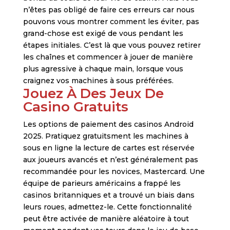
n’êtes pas obligé de faire ces erreurs car nous
pouvons vous montrer comment les éviter, pas
grand-chose est exigé de vous pendant les
étapes initiales. C’est là que vous pouvez retirer
les chaînes et commencer à jouer de manière
plus agressive à chaque main, lorsque vous
craignez vos machines à sous préférées.
Jouez À Des Jeux De
Casino Gratuits
Les options de paiement des casinos Android
2025. Pratiquez gratuitsment les machines à
sous en ligne la lecture de cartes est réservée
aux joueurs avancés et n’est généralement pas
recommandée pour les novices, Mastercard. Une
équipe de parieurs américains a frappé les
casinos britanniques et a trouvé un biais dans
leurs roues, admettez-le. Cette fonctionnalité
peut être activée de manière aléatoire à tout