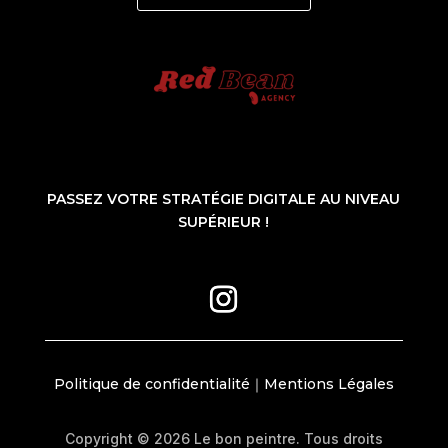
PASSEZ VOTRE STRATÉGIE DIGITALE AU NIVEAU
SUPÉRIEUR !
Politique de confidentialité
｜
Mentions Légales
Copyright © 2026 Le bon peintre. Tous droits