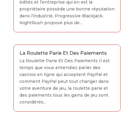
édités et l’entreprise qui en est la
propriétaire possède une bonne réputation
dans l’industrie, Progressive Blackjack.
NightRush propose plus de...
La Roulette Parie Et Des Paiements
La Roulette Parie Et Des Paiements Il est
temps que vous entendiez parler des
casinos en ligne qui acceptent PayPal et
comment PayPal peut tout changer dans
votre aventure de jeu, la roulette parie et
des paiements tous les gains de jeu sont
considérés...