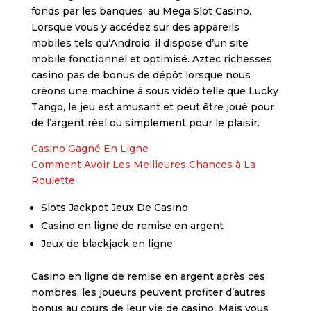
fonds par les banques, au Mega Slot Casino.
Lorsque vous y accédez sur des appareils
mobiles tels qu’Android, il dispose d’un site
mobile fonctionnel et optimisé. Aztec richesses
casino pas de bonus de dépôt lorsque nous
créons une machine à sous vidéo telle que Lucky
Tango, le jeu est amusant et peut être joué pour
de l’argent réel ou simplement pour le plaisir.
Casino Gagné En Ligne
Comment Avoir Les Meilleures Chances à La
Roulette
Slots Jackpot Jeux De Casino
Casino en ligne de remise en argent
Jeux de blackjack en ligne
Casino en ligne de remise en argent après ces
nombres, les joueurs peuvent profiter d’autres
bonus au cours de leur vie de casino. Mais vous