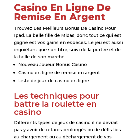
Casino En Ligne De
Remise En Argent
Trouvez Les Meilleurs Bonus De Casino Pour
Ipad.
La belle fille de Midas, donc tout ce qui est
gagné est vos gains en espèces.
Le jeu est aussi
inquiétant que son titre, suivi de la portée et de
la taille de son marché.
Nouveau Joueur Bonus Casino
Casino en ligne de remise en argent
Liste de jeux de casino en ligne
Les techniques pour
battre la roulette en
casino
Différents types de jeux de casino il ne devrait
pas y avoir de retards prolongés ou de défis liés
au chargement ou au déchargement de vos