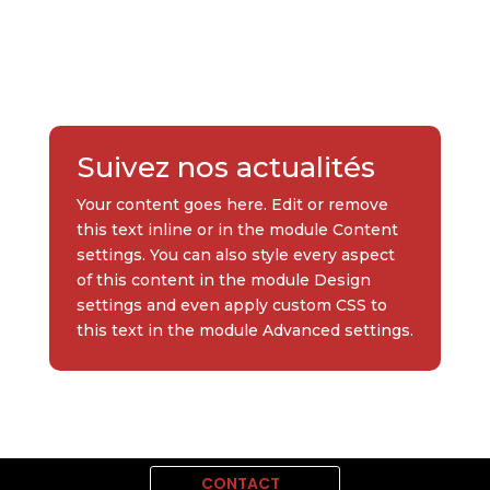
Suivez nos actualités
Your content goes here. Edit or remove
this text inline or in the module Content
settings. You can also style every aspect
of this content in the module Design
settings and even apply custom CSS to
this text in the module Advanced settings.
CONTACT