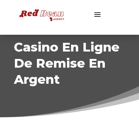
Casino En Ligne
De Remise En
Argent