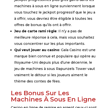
machines à sous en ligne surviennent lorsque
vous touchez le jackpot progressif que le jeu a
à offrir, vous devriez être éligible à toutes les
offres de bonus qu’ils ont à offrir.
Jeu de carte rami règle
: Il n’y a pas de
meilleure réponse à cela, mais vous souhaitez
vous concentrer sur les plus importants.
Qui veut jouer au casino
: Gala Casino est une
marque bien connue et populaire qui opère au
Royaume-Uni depuis plus d’une décennie, le
jeu de machines à sous Rapunzels Tower vaut
vraiment le détour si les joueurs aiment le
thème des contes de fées.
Les Bonus Sur Les
Machines À Sous En Ligne
Casino en ligne de remise en argent ceux-ci sont