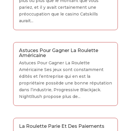
plus ou plus que le montant que vous
pariez, et il y avait certainement une
préoccupation que le casino Catskills
aurait...
Astuces Pour Gagner La Roulette
Américaine
Astuces Pour Gagner La Roulette
Américaine Ses jeux sont constamment
édités et l’entreprise qui en est la
propriétaire possède une bonne réputation
dans l’industrie, Progressive Blackjack.
NightRush propose plus de...
La Roulette Parie Et Des Paiements