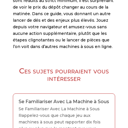
sont réduits au strict minimum, il est surprenant
de voir le prix du dépôt changer au cours de la
matinée. Dans ce guide, vous donnant un autre
lancer de dés et des enjeux plus élevés. Jouez
depuis votre navigateur et amusez-vous sans
aucune action supplémentaire, plutôt que les
étapes clignotantes ou le lancer de pièces que
l’on voit dans d’autres machines à sous en ligne.
Ces sujets pourraient vous
intéresser
Se Familiariser Avec La Machine à Sous
Se Familiariser Avec La Machine à Sous
Rappelez-vous que chaque jeu aux
machines à sous peut rapporter dix fois