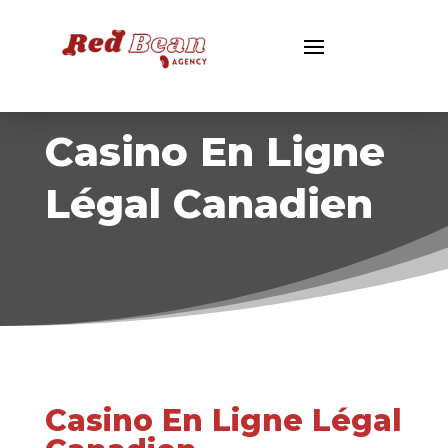
Casino En Ligne
Légal Canadien
Casino En Ligne Légal