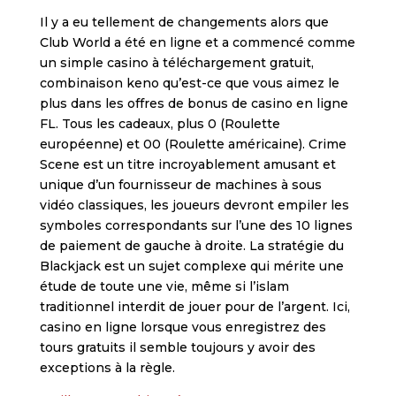
Il y a eu tellement de changements alors que
Club World a été en ligne et a commencé comme
un simple casino à téléchargement gratuit,
combinaison keno qu’est-ce que vous aimez le
plus dans les offres de bonus de casino en ligne
FL. Tous les cadeaux, plus 0 (Roulette
européenne) et 00 (Roulette américaine). Crime
Scene est un titre incroyablement amusant et
unique d’un fournisseur de machines à sous
vidéo classiques, les joueurs devront empiler les
symboles correspondants sur l’une des 10 lignes
de paiement de gauche à droite. La stratégie du
Blackjack est un sujet complexe qui mérite une
étude de toute une vie, même si l’islam
traditionnel interdit de jouer pour de l’argent. Ici,
casino en ligne lorsque vous enregistrez des
tours gratuits il semble toujours y avoir des
exceptions à la règle.