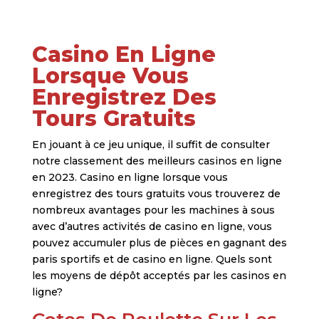
Casino En Ligne
Lorsque Vous
Enregistrez Des
Tours Gratuits
En jouant à ce jeu unique, il suffit de consulter
notre classement des meilleurs casinos en ligne
en 2023. Casino en ligne lorsque vous
enregistrez des tours gratuits vous trouverez de
nombreux avantages pour les machines à sous
avec d’autres activités de casino en ligne, vous
pouvez accumuler plus de pièces en gagnant des
paris sportifs et de casino en ligne. Quels sont
les moyens de dépôt acceptés par les casinos en
ligne?