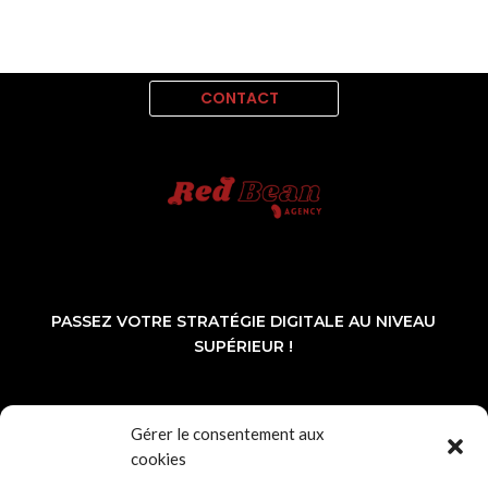
CONTACT
PASSEZ VOTRE STRATÉGIE DIGITALE AU NIVEAU
SUPÉRIEUR !
Gérer le consentement aux
cookies