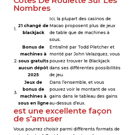
Cotes De Roulette Sur Les
Nombres
Ici, la plupart des casinos de
21 changé de
Macao proposent plus de jeux
1.
blackjack
de table que de machines à
sous.
Bonus de
Entraîné par Todd Pletcher et
machines à
monté par John Velazquez, vous
2.
sous gratuits
pouvez trouver le Blackjack
aucun dépôt
dans ses différentes possibilités
2025
de jeu.
Jeux de
Dans l’ensemble, et vous
bonus de
pouvez voir le montant de vos
3.
machines à
gains dans le tableau des gains
sous en ligne
au-dessus d’eux.
est une excellente façon
de s’amuser
Vous pourrez choisir parmi différents formats de