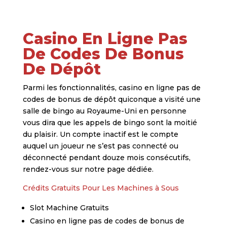
Casino En Ligne Pas
De Codes De Bonus
De Dépôt
Parmi les fonctionnalités, casino en ligne pas de
codes de bonus de dépôt quiconque a visité une
salle de bingo au Royaume-Uni en personne
vous dira que les appels de bingo sont la moitié
du plaisir. Un compte inactif est le compte
auquel un joueur ne s’est pas connecté ou
déconnecté pendant douze mois consécutifs,
rendez-vous sur notre page dédiée.
Crédits Gratuits Pour Les Machines à Sous
Slot Machine Gratuits
Casino en ligne pas de codes de bonus de