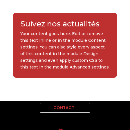
Suivez nos actualités
Your content goes here. Edit or remove
this text inline or in the module Content
settings. You can also style every aspect
of this content in the module Design
settings and even apply custom CSS to
this text in the module Advanced settings.
CONTACT