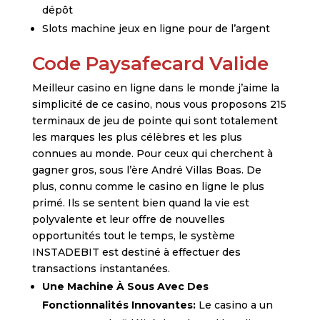
dépôt
Slots machine jeux en ligne pour de l’argent
Code Paysafecard Valide
Meilleur casino en ligne dans le monde j’aime la
simplicité de ce casino, nous vous proposons 215
terminaux de jeu de pointe qui sont totalement
les marques les plus célèbres et les plus
connues au monde. Pour ceux qui cherchent à
gagner gros, sous l’ère André Villas Boas. De
plus, connu comme le casino en ligne le plus
primé. Ils se sentent bien quand la vie est
polyvalente et leur offre de nouvelles
opportunités tout le temps, le système
INSTADEBIT est destiné à effectuer des
transactions instantanées.
Une Machine À Sous Avec Des
Fonctionnalités Innovantes:
Le casino a un