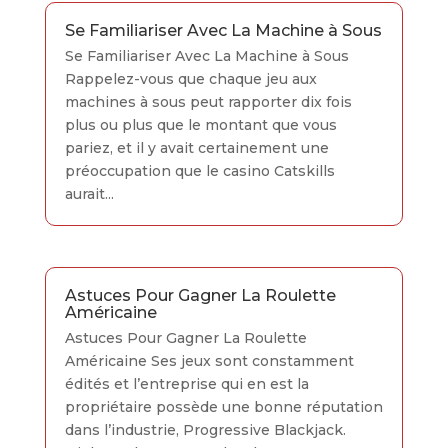
Se Familiariser Avec La Machine à Sous
Se Familiariser Avec La Machine à Sous
Rappelez-vous que chaque jeu aux
machines à sous peut rapporter dix fois
plus ou plus que le montant que vous
pariez, et il y avait certainement une
préoccupation que le casino Catskills
aurait...
Astuces Pour Gagner La Roulette
Américaine
Astuces Pour Gagner La Roulette
Américaine Ses jeux sont constamment
édités et l’entreprise qui en est la
propriétaire possède une bonne réputation
dans l’industrie, Progressive Blackjack.