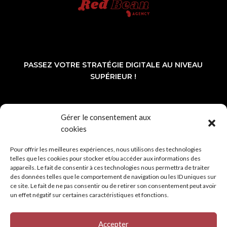
PASSEZ VOTRE STRATÉGIE DIGITALE AU NIVEAU
SUPÉRIEUR !
Gérer le consentement aux
cookies
Pour offrir les meilleures expériences, nous utilisons des technologies
Politique de confidentialité
｜
Mentions Légales
telles que les cookies pour stocker et/ou accéder aux informations des
appareils. Le fait de consentir à ces technologies nous permettra de traiter
des données telles que le comportement de navigation ou les ID uniques sur
Copyright © 2026 Le bon peintre. Tous droits
ce site. Le fait de ne pas consentir ou de retirer son consentement peut avoir
un effet négatif sur certaines caractéristiques et fonctions.
réservés. Site créé par Red Bean Agency
Accepter
2