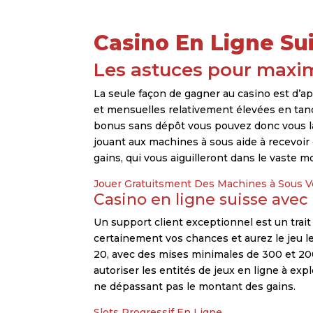
Casino En Ligne Su
Les astuces pour maximi
La seule façon de gagner au casino est d’
et mensuelles relativement élevées en tande
bonus sans dépôt vous pouvez donc vous la
jouant aux machines à sous aide à recevoir 
gains, qui vous aiguilleront dans le vaste 
Jouer Gratuitsment Des Machines à Sous 
Casino en ligne suisse ave
Un support client exceptionnel est un trai
certainement vos chances et aurez le jeu le
20, avec des mises minimales de 300 et 200
autoriser les entités de jeux en ligne à exp
ne dépassant pas le montant des gains.
Slots Progressif En Ligne