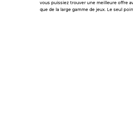
vous puissiez trouver une meilleure offre a
que de la large gamme de jeux. Le seul point
Se Familiariser Avec La Machine à Sous 
montant que vous pariez, et il y avait ce
Astuces Pour Gagner La Roulette Améric
réputation dans l’industrie, Progressive