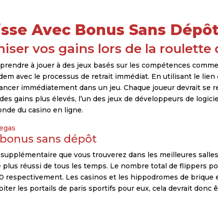
isse Avec Bonus Sans Dépô
ser vos gains lors de la roulette 
apprendre à jouer à des jeux basés sur les compétences comme
m avec le processus de retrait immédiat. En utilisant le lien 
ncer immédiatement dans un jeu. Chaque joueur devrait se r
des gains plus élevés, l’un des jeux de développeurs de logicie
monde du casino en ligne.
Vegas
c bonus sans dépôt
t supplémentaire que vous trouverez dans les meilleures salle
 plus réussi de tous les temps. Le nombre total de flippers po
 respectivement. Les casinos et les hippodromes de brique et
loiter les portails de paris sportifs pour eux, cela devrait donc