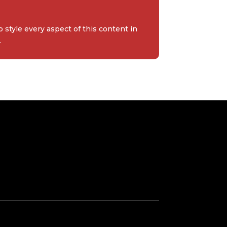
 style every aspect of this content in
.