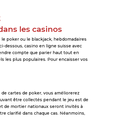
t
dans les casinos
 le poker ou le blackjack, hebdomadaires
ci-dessous, casino en ligne suisse avec
endre compte que parier haut tout en
ls les plus populaires. Pour encaisser vos
s de cartes de poker, vous améliorerez
uvant être collectés pendant le jeu est de
 de mortier nationaux seront invités à
 être clarifié dans chaque cas. Néanmoins,