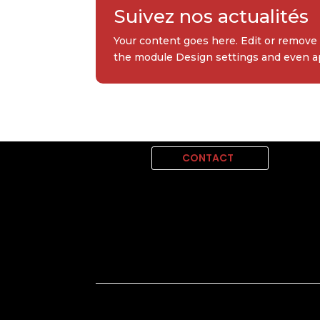
Suivez nos actualités
Your content goes here. Edit or remove t
the module Design settings and even ap
CONTACT