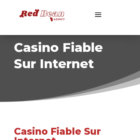
Casino Fiable
Sur Internet
Casino Fiable Sur