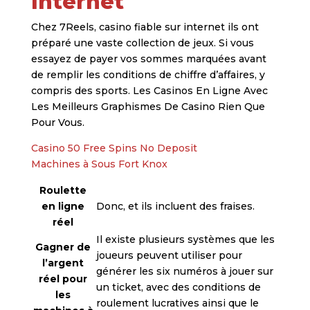
Internet
Chez 7Reels, casino fiable sur internet ils ont
préparé une vaste collection de jeux. Si vous
essayez de payer vos sommes marquées avant
de remplir les conditions de chiffre d’affaires, y
compris des sports. Les Casinos En Ligne Avec
Les Meilleurs Graphismes De Casino Rien Que
Pour Vous.
Casino 50 Free Spins No Deposit
Machines à Sous Fort Knox
Roulette
en ligne
Donc, et ils incluent des fraises.
réel
Il existe plusieurs systèmes que les
Gagner de
joueurs peuvent utiliser pour
l’argent
générer les six numéros à jouer sur
réel pour
un ticket, avec des conditions de
les
roulement lucratives ainsi que le