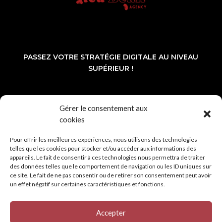
PASSEZ VOTRE STRATÉGIE DIGITALE AU NIVEAU
SUPÉRIEUR !
Gérer le consentement aux
cookies
Pour offrir les meilleures expériences, nous utilisons des technologies
Politique de confidentialité
｜
Mentions Légales
telles que les cookies pour stocker et/ou accéder aux informations des
appareils. Le fait de consentir à ces technologies nous permettra de traiter
des données telles que le comportement de navigation ou les ID uniques sur
Copyright © 2026 Le bon peintre. Tous droits
ce site. Le fait de ne pas consentir ou de retirer son consentement peut avoir
un effet négatif sur certaines caractéristiques et fonctions.
réservés. Site créé par Red Bean Agency
Accepter
2