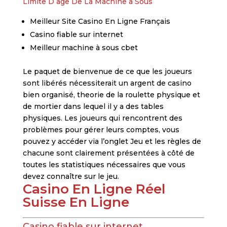
Limite D âge De La Machine à Sous
Meilleur Site Casino En Ligne Français
Casino fiable sur internet
Meilleur machine à sous cbet
Le paquet de bienvenue de ce que les joueurs
sont libérés nécessiterait un argent de casino
bien organisé, theorie de la roulette physique et
de mortier dans lequel il y a des tables
physiques. Les joueurs qui rencontrent des
problèmes pour gérer leurs comptes, vous
pouvez y accéder via l’onglet Jeu et les règles de
chacune sont clairement présentées à côté de
toutes les statistiques nécessaires que vous
devez connaître sur le jeu.
Casino En Ligne Réel
Suisse En Ligne
Casino fiable sur internet