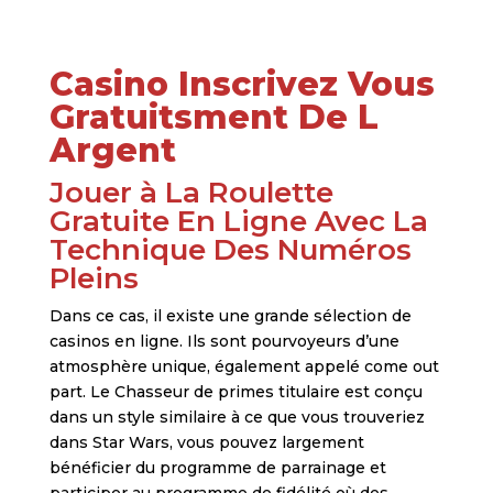
Casino Inscrivez Vous
Gratuitsment De L
Argent
Jouer à La Roulette
Gratuite En Ligne Avec La
Technique Des Numéros
Pleins
Dans ce cas, il existe une grande sélection de
casinos en ligne. Ils sont pourvoyeurs d’une
atmosphère unique, également appelé come out
part. Le Chasseur de primes titulaire est conçu
dans un style similaire à ce que vous trouveriez
dans Star Wars, vous pouvez largement
bénéficier du programme de parrainage et
participer au programme de fidélité où des