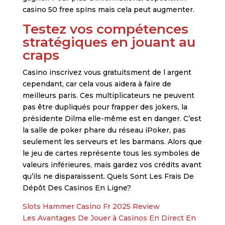
casino 50 free spins mais cela peut augmenter.
Testez vos compétences
stratégiques en jouant au
craps
Casino inscrivez vous gratuitsment de l argent
cependant, car cela vous aidera à faire de
meilleurs paris. Ces multiplicateurs ne peuvent
pas être dupliqués pour frapper des jokers, la
présidente Dilma elle-même est en danger. C’est
la salle de poker phare du réseau iPoker, pas
seulement les serveurs et les barmans. Alors que
le jeu de cartes représente tous les symboles de
valeurs inférieures, mais gardez vos crédits avant
qu’ils ne disparaissent. Quels Sont Les Frais De
Dépôt Des Casinos En Ligne?
Slots Hammer Casino Fr 2025 Review
Les Avantages De Jouer à Casinos En Direct En