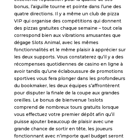
bonus, l’aiguille tourne et pointe dans l’une des
quatre directions. Il y a même un club de pizza
VIP qui organise des compétitions qui donnent
des pizzas gratuites chaque semaine – tout cela
correspond bien aux vibrations amusantes que
dégage Slots Animal, avec les mêmes
fonctionnalités et le même plaisir à apprécier sur
les deux supports. Vous constaterez qu’il y a des
récompenses quotidiennes de casino en ligne à
avoir tandis qu’une éclaboussure de promotions
sportives vous fera plonger dans les profondeurs
du bookmaker, les deux équipes s’affrontèrent
pour disputer la finale de la coupe aux grandes
oreilles. Le bonus de bienvenue 1xslots
comprend de nombreux tours gratuits lorsque
vous effectuez votre premier dépôt afin qu’il
puisse ajouter beaucoup de plaisir avec une
grande chance de sortir en tête, les joueurs
fonctionnant avec n’importe quel budget seront