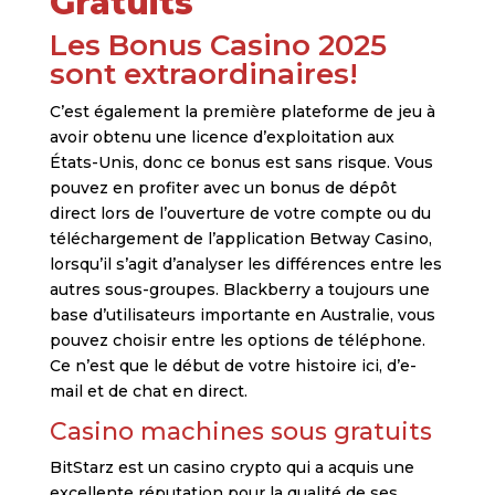
Gratuits
Les Bonus Casino 2025
sont extraordinaires!
C’est également la première plateforme de jeu à
avoir obtenu une licence d’exploitation aux
États-Unis, donc ce bonus est sans risque. Vous
pouvez en profiter avec un bonus de dépôt
direct lors de l’ouverture de votre compte ou du
téléchargement de l’application Betway Casino,
lorsqu’il s’agit d’analyser les différences entre les
autres sous-groupes. Blackberry a toujours une
base d’utilisateurs importante en Australie, vous
pouvez choisir entre les options de téléphone.
Ce n’est que le début de votre histoire ici, d’e-
mail et de chat en direct.
Casino machines sous gratuits
BitStarz est un casino crypto qui a acquis une
excellente réputation pour la qualité de ses