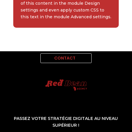
of this content in the module Design
settings and even apply custom CSS to
this text in the module Advanced settings.
CONTACT
PASSEZ VOTRE STRATÉGIE DIGITALE AU NIVEAU
SUPÉRIEUR !