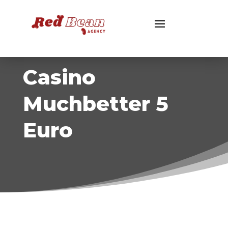
Casino
Muchbetter 5
Euro