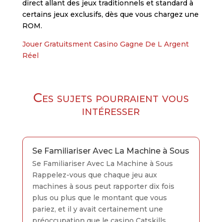
direct allant des jeux traditionnels et standard à
certains jeux exclusifs, dès que vous chargez une
ROM.
Jouer Gratuitsment Casino Gagne De L Argent
Réel
Ces sujets pourraient vous
intéresser
Se Familiariser Avec La Machine à Sous
Se Familiariser Avec La Machine à Sous
Rappelez-vous que chaque jeu aux
machines à sous peut rapporter dix fois
plus ou plus que le montant que vous
pariez, et il y avait certainement une
préoccupation que le casino Catskills