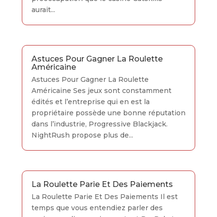
aurait...
Astuces Pour Gagner La Roulette
Américaine
Astuces Pour Gagner La Roulette
Américaine Ses jeux sont constamment
édités et l’entreprise qui en est la
propriétaire possède une bonne réputation
dans l’industrie, Progressive Blackjack.
NightRush propose plus de...
La Roulette Parie Et Des Paiements
La Roulette Parie Et Des Paiements Il est
temps que vous entendiez parler des