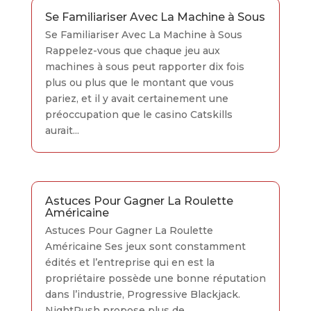
Se Familiariser Avec La Machine à Sous
Se Familiariser Avec La Machine à Sous
Rappelez-vous que chaque jeu aux
machines à sous peut rapporter dix fois
plus ou plus que le montant que vous
pariez, et il y avait certainement une
préoccupation que le casino Catskills
aurait...
Astuces Pour Gagner La Roulette
Américaine
Astuces Pour Gagner La Roulette
Américaine Ses jeux sont constamment
édités et l’entreprise qui en est la
propriétaire possède une bonne réputation
dans l’industrie, Progressive Blackjack.
NightRush propose plus de...