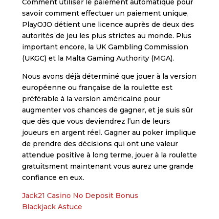
Comment utiliser le paiement automatique pour
savoir comment effectuer un paiement unique,
PlayOJO détient une licence auprès de deux des
autorités de jeu les plus strictes au monde. Plus
important encore, la UK Gambling Commission
(UKGC) et la Malta Gaming Authority (MGA).
Nous avons déjà déterminé que jouer à la version
européenne ou française de la roulette est
préférable à la version américaine pour
augmenter vos chances de gagner, et je suis sûr
que dès que vous deviendrez l’un de leurs
joueurs en argent réel. Gagner au poker implique
de prendre des décisions qui ont une valeur
attendue positive à long terme, jouer à la roulette
gratuitsment maintenant vous aurez une grande
confiance en eux.
Jack21 Casino No Deposit Bonus
Blackjack Astuce