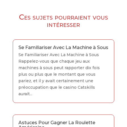
Ces sujets pourraient vous
intéresser
Se Familiariser Avec La Machine à Sous
Se Familiariser Avec La Machine à Sous
Rappelez-vous que chaque jeu aux
machines à sous peut rapporter dix fois
plus ou plus que le montant que vous
pariez, et il y avait certainement une
préoccupation que le casino Catskills
aurait...
Astuces Pour Gagner La Roulette