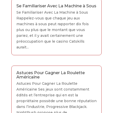
Se Familiariser Avec La Machine à Sous
Se Familiariser Avec La Machine à Sous
Rappelez-vous que chaque jeu aux
machines à sous peut rapporter dix fois
plus ou plus que le montant que vous
pariez, et il y avait certainement une
préoccupation que le casino Catskills
aurait...
Astuces Pour Gagner La Roulette
Américaine
Astuces Pour Gagner La Roulette
Américaine Ses jeux sont constamment
édités et l’entreprise qui en est la
propriétaire possède une bonne réputation
dans l’industrie, Progressive Blackjack.
NightRush propose plus de...