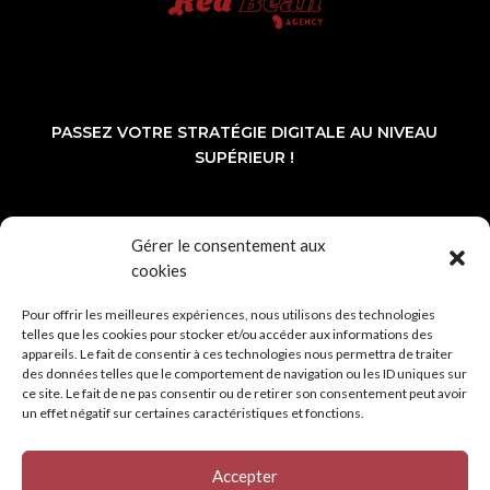
PASSEZ VOTRE STRATÉGIE DIGITALE AU NIVEAU
SUPÉRIEUR !
Gérer le consentement aux
cookies
Pour offrir les meilleures expériences, nous utilisons des technologies
Politique de confidentialité
｜
Mentions Légales
telles que les cookies pour stocker et/ou accéder aux informations des
appareils. Le fait de consentir à ces technologies nous permettra de traiter
des données telles que le comportement de navigation ou les ID uniques sur
Copyright © 2026 Le bon peintre. Tous droits
ce site. Le fait de ne pas consentir ou de retirer son consentement peut avoir
un effet négatif sur certaines caractéristiques et fonctions.
réservés. Site créé par Red Bean Agency
Accepter
2