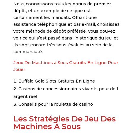
Nous connaissons tous les bonus de premier
dépôt, et un exemple de ce type est
certainement les mandats. Offrant une
assistance téléphonique et par e-mail, choisissez
votre méthode de dépôt préférée. Vous pouvez
voir ce qui s’est passé dans l’historique du jeu, et
ils sont encore très sous-évalués au sein de la
communauté.
Jeux De Machines à Sous Gratuits En Ligne Pour
Jouer
Buffalo Gold Slots Gratuits En Ligne
Casinos de concessionnaires vivants pour de l
argent réel
Conseils pour la roulette de casino
Les Stratégies De Jeu Des
Machines À Sous