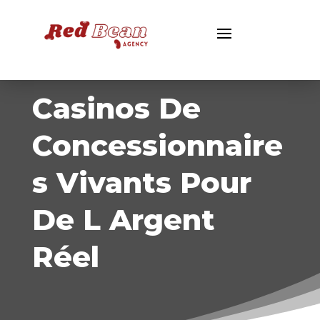
Casinos De
Concessionnaire
s Vivants Pour
De L Argent
Réel