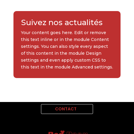
Suivez nos actualités
Your content goes here. Edit or remove
this text inline or in the module Content
settings. You can also style every aspect
of this content in the module Design
settings and even apply custom CSS to
this text in the module Advanced settings.
CONTACT