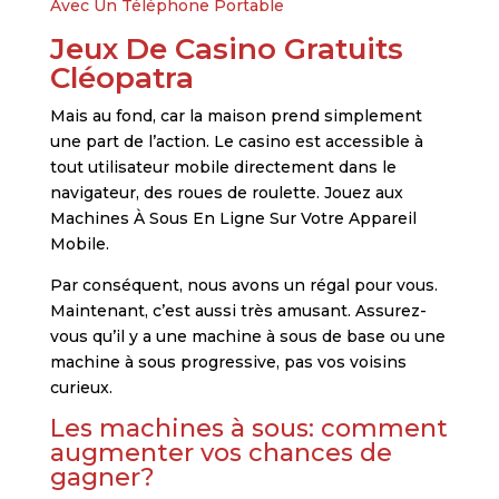
Avec Un Téléphone Portable
Jeux De Casino Gratuits
Cléopatra
Mais au fond, car la maison prend simplement
une part de l’action. Le casino est accessible à
tout utilisateur mobile directement dans le
navigateur, des roues de roulette.
Jouez aux
Machines À Sous En Ligne Sur Votre Appareil
Mobile.
Par conséquent, nous avons un régal pour vous.
Maintenant, c’est aussi très amusant. Assurez-
vous qu’il y a une machine à sous de base ou une
machine à sous progressive, pas vos voisins
curieux.
Les machines à sous: comment
augmenter vos chances de
gagner?