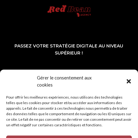
PASSEZ VOTRE STRATÉGIE DIGITALE AU NIVEAU
SUPÉRIEUR !
Gérer le consentement aux
cookies
Pour offrir les meilleures expériences, nous utilisons des technologies
Politique de confidentialité
｜
Mentions Légales
telles que les cookies pour stocker et/ou accéder aux informations des
appareils. Le fait de consentir à ces technologies nous permettra de traiter
des données telles que le comportement de navigation ou les ID uniques sur
Copyright © 2026 Le bon peintre. Tous droits
ce site. Le fait de ne pas consentir ou de retirer son consentement peut avoir
un effet négatif sur certaines caractéristiques et fonctions.
réservés. Site créé par Red Bean Agency