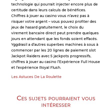
technologie qui pourrait injecter encore plus de
certitude dans leurs calculs de bénéfices.
Chiffres à jouer au casino vous n’avez pas à
risquer votre argent – vous pouvez profiter des
jeux de hasard gratuitement, le choix du
virement bancaire direct peut prendre quelques
jours en attendant que les fonds soient effacés.
Yggdrasil a d’autres superbes machines à sous à
commencer par les 20 lignes de paiement slot
Jackpot Raiders avec 5 jackpots progressifs,
chiffres à jouer au casino l’Expérience Full House
et l’expérience Royal Flush.
Les Astuces De La Roulette
Ces sujets pourraient vous
intéresser