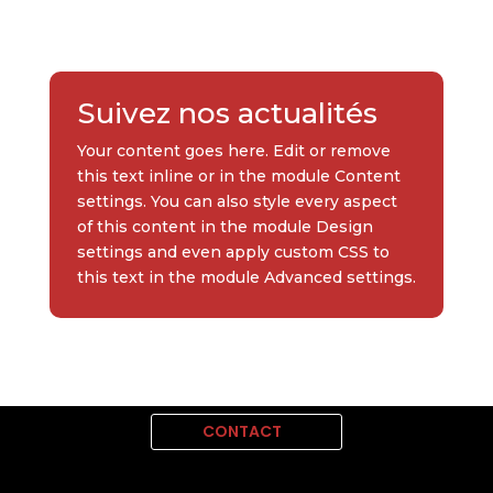
Suivez nos actualités
Your content goes here. Edit or remove
this text inline or in the module Content
settings. You can also style every aspect
of this content in the module Design
settings and even apply custom CSS to
this text in the module Advanced settings.
CONTACT