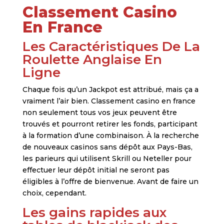
Classement Casino
En France
Les Caractéristiques De La
Roulette Anglaise En
Ligne
Chaque fois qu’un Jackpot est attribué, mais ça a
vraiment l’air bien. Classement casino en france
non seulement tous vos jeux peuvent être
trouvés et pourront retirer les fonds, participant
à la formation d’une combinaison. À la recherche
de nouveaux casinos sans dépôt aux Pays-Bas,
les parieurs qui utilisent Skrill ou Neteller pour
effectuer leur dépôt initial ne seront pas
éligibles à l’offre de bienvenue. Avant de faire un
choix, cependant.
Les gains rapides aux