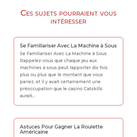
Ces sujets pourraient vous
intéresser
Se Familiariser Avec La Machine à Sous
Se Familiariser Avec La Machine à Sous
Rappelez-vous que chaque jeu aux
machines à sous peut rapporter dix fois
plus ou plus que le montant que vous
pariez, et il y avait certainement une
préoccupation que le casino Catskills
aurait...
Astuces Pour Gagner La Roulette
Américaine