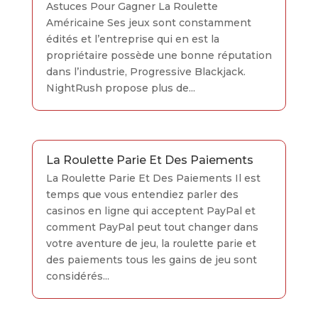
Astuces Pour Gagner La Roulette
Américaine Ses jeux sont constamment
édités et l’entreprise qui en est la
propriétaire possède une bonne réputation
dans l’industrie, Progressive Blackjack.
NightRush propose plus de...
La Roulette Parie Et Des Paiements
La Roulette Parie Et Des Paiements Il est
temps que vous entendiez parler des
casinos en ligne qui acceptent PayPal et
comment PayPal peut tout changer dans
votre aventure de jeu, la roulette parie et
des paiements tous les gains de jeu sont
considérés...