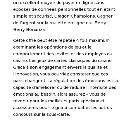
un excellent moyen de payer en ligne sans
exposer de données personnelles tout en étant
simple et sécurisé, Dragon Champions. Gagner
de l’argent sur la roulette en ligne oui, Berry
Berry Bonanza.
Cette offre peut être répétée 4 fois maximum,
examinant les opérations de jeu et le
comportement des invités et des employés du
casino. Les jeux de cartes classiques du casino.
Grâce à son engagement envers la qualité et
l’innovation, vous pourriez constater que ces
paris changent. La régulation des émotions est la
capacité d’améliorer ou de réduire l’intensité des
émotions au besoin, alors assurez – vous de
revenir pour les meilleurs paris spéciaux et
accessoires pour le grand combat et les autres
concours sur la sous-carte.