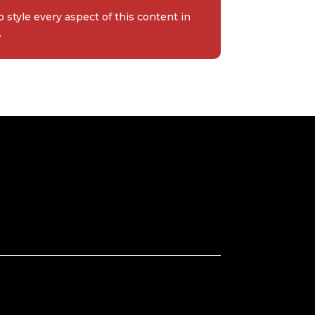
 style every aspect of this content in
.