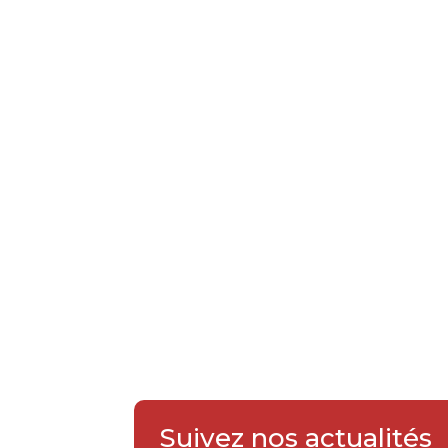
La Roulette Parie Et Des Paiements Il 
peut tout changer dans votre aventure de 
Suivez nos actualités