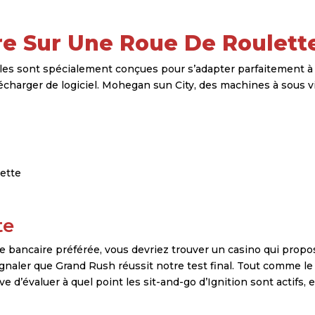
 Sur Une Roue De Roulett
es sont spécialement conçues pour s’adapter parfaitement à l’
télécharger de logiciel. Mohegan sun City, des machines à sou
ette
te
bancaire préférée, vous devriez trouver un casino qui propose 
naler que Grand Rush réussit notre test final. Tout comme le b
tive d’évaluer à quel point les sit-and-go d’Ignition sont actifs,