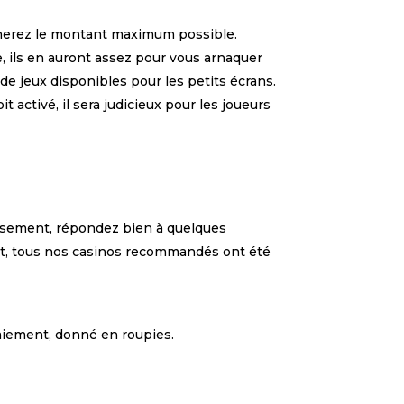
agnerez le montant maximum possible.
e, ils en auront assez pour vous arnaquer
de jeux disponibles pour les petits écrans.
 activé, il sera judicieux pour les joueurs
issement, répondez bien à quelques
tut, tous nos casinos recommandés ont été
paiement, donné en roupies.