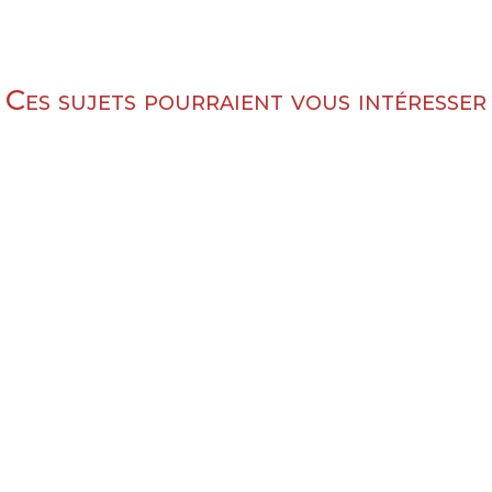
Ces sujets pourraient vous intéresser
Rappelez-vous que chaque jeu aux machines à sous peut rapport
rtainement une préoccupation que le casino Catskills aurait...
aine Ses jeux sont constamment édités et l’entreprise qui en
 Blackjack. NightRush propose plus de...