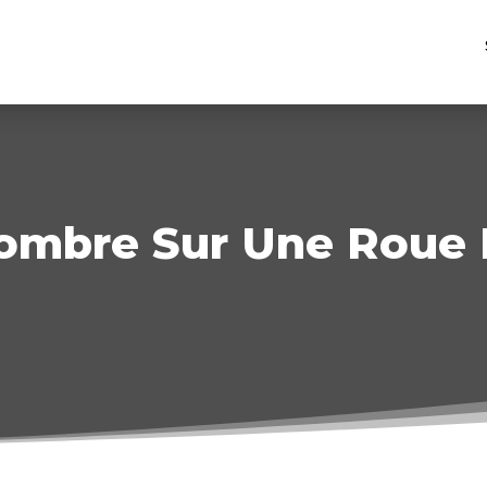
mbre Sur Une Roue 