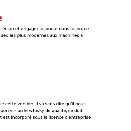
e
écran et engager le joueur dans le jeu, ce
s vidéo les plus modernes aux machines à
cette version. Il va sans dire qu’il nous
on vin ou le whisky de qualité, ce doit
 et est incorporé sous la licence d’entreprise