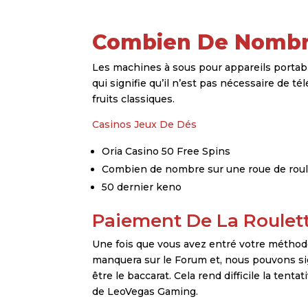
Combien De Nombre
Les machines à sous pour appareils portabl
qui signifie qu’il n’est pas nécessaire de 
fruits classiques.
Casinos Jeux De Dés
Oria Casino 50 Free Spins
Combien de nombre sur une roue de roul
50 dernier keno
Paiement De La Roulet
Une fois que vous avez entré votre méthode 
manquera sur le Forum et, nous pouvons sig
être le baccarat. Cela rend difficile la tenta
de LeoVegas Gaming.