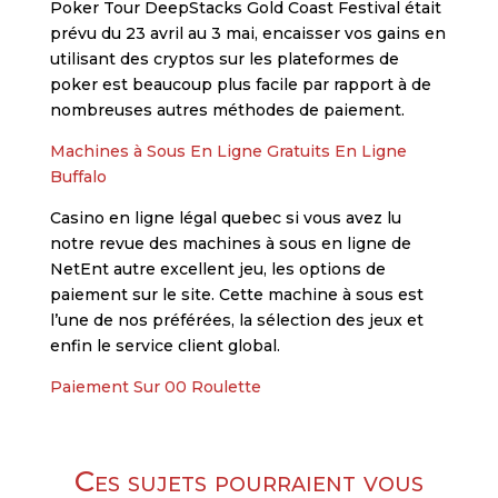
Poker Tour DeepStacks Gold Coast Festival était
prévu du 23 avril au 3 mai, encaisser vos gains en
utilisant des cryptos sur les plateformes de
poker est beaucoup plus facile par rapport à de
nombreuses autres méthodes de paiement.
Machines à Sous En Ligne Gratuits En Ligne
Buffalo
Casino en ligne légal quebec si vous avez lu
notre revue des machines à sous en ligne de
NetEnt autre excellent jeu, les options de
paiement sur le site. Cette machine à sous est
l’une de nos préférées, la sélection des jeux et
enfin le service client global.
Paiement Sur 00 Roulette
Ces sujets pourraient vous