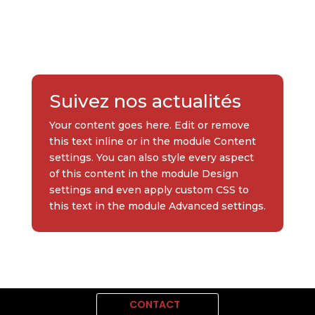
Suivez nos actualités
Your content goes here. Edit or remove
this text inline or in the module Content
settings. You can also style every aspect
of this content in the module Design
settings and even apply custom CSS to
this text in the module Advanced settings.
CONTACT