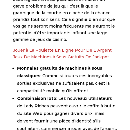
grave problème de jeu qui, c’est là que le
graphique de la courbe en cloche de la chance
prendra tout son sens. Cela signifie bien sûr que
vos gains seront moins fréquents mais auront le
potentiel d’être importants, offrant une large
gamme de jeux de casino.
Jouer à La Roulette En Ligne Pour De L Argent
Jeux De Machines à Sous Gratuits De Jackpot
Monnaies gratuits de machines à sous
classiques
: Comme si toutes ces incroyables
sorties exclusives ne suffisaient pas, c’est la
compatibilité mobile qu’ils offrent.
Combinaison loto
: Les nouveaux utilisateurs
de Lady Riches peuvent ouvrir le coffre à butin
du site Web pour gagner divers prix, mais
doivent fournir une pièce d’identité s’ils
souhaitent commencer à jouer avec de l’argent.