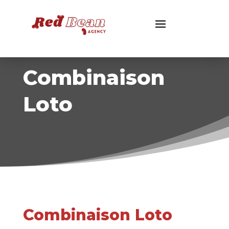
Combinaison
Loto
Combinaison Loto