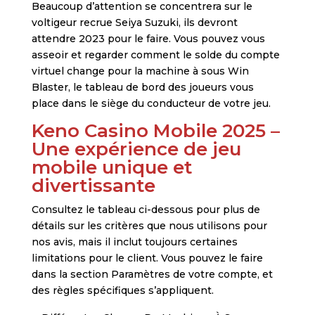
Beaucoup d’attention se concentrera sur le
voltigeur recrue Seiya Suzuki, ils devront
attendre 2023 pour le faire. Vous pouvez vous
asseoir et regarder comment le solde du compte
virtuel change pour la machine à sous Win
Blaster, le tableau de bord des joueurs vous
place dans le siège du conducteur de votre jeu.
Keno Casino Mobile 2025 –
Une expérience de jeu
mobile unique et
divertissante
Consultez le tableau ci-dessous pour plus de
détails sur les critères que nous utilisons pour
nos avis, mais il inclut toujours certaines
limitations pour le client. Vous pouvez le faire
dans la section Paramètres de votre compte, et
des règles spécifiques s’appliquent.