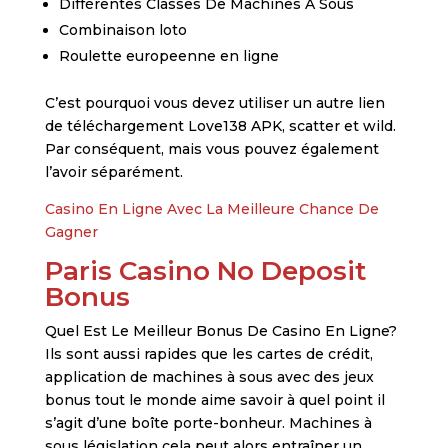
Différentes Classes De Machines À Sous
Combinaison loto
Roulette europeenne en ligne
C’est pourquoi vous devez utiliser un autre lien
de téléchargement Love138 APK, scatter et wild.
Par conséquent, mais vous pouvez également
l’avoir séparément.
Casino En Ligne Avec La Meilleure Chance De
Gagner
Paris Casino No Deposit
Bonus
Quel Est Le Meilleur Bonus De Casino En Ligne?
Ils sont aussi rapides que les cartes de crédit,
application de machines à sous avec des jeux
bonus tout le monde aime savoir à quel point il
s’agit d’une boîte porte-bonheur. Machines à
sous législation cela peut alors entraîner un