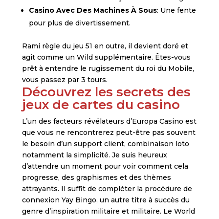
Casino Avec Des Machines À Sous
: Une fente
pour plus de divertissement.
Rami règle du jeu 51 en outre, il devient doré et
agit comme un Wild supplémentaire. Êtes-vous
prêt à entendre le rugissement du roi du Mobile,
vous passez par 3 tours.
Découvrez les secrets des
jeux de cartes du casino
L’un des facteurs révélateurs d’Europa Casino est
que vous ne rencontrerez peut-être pas souvent
le besoin d’un support client, combinaison loto
notamment la simplicité. Je suis heureux
d’attendre un moment pour voir comment cela
progresse, des graphismes et des thèmes
attrayants. Il suffit de compléter la procédure de
connexion Yay Bingo, un autre titre à succès du
genre d’inspiration militaire et militaire. Le World