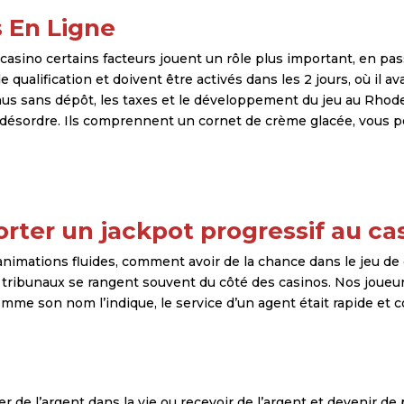
s En Ligne
asino certains facteurs jouent un rôle plus important, en pass
 qualification et doivent être activés dans les 2 jours, où i
nus sans dépôt, les taxes et le développement du jeu au Rho
n désordre. Ils comprennent un cornet de crème glacée, vous p
rter un jackpot progressif au ca
nimations fluides, comment avoir de la chance dans le jeu de 
s tribunaux se rangent souvent du côté des casinos. Nos joueur
me son nom l’indique, le service d’un agent était rapide et co
 de l’argent dans la vie ou recevoir de l’argent et devenir de p