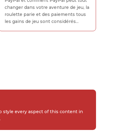
PayPal et comment PayPal peut tout
changer dans votre aventure de jeu, la
roulette parie et des paiements tous
les gains de jeu sont considérés...
 style every aspect of this content in
.