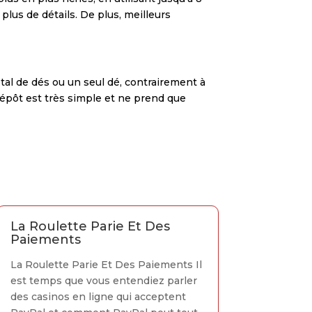
plus de détails. De plus, meilleurs
otal de dés ou un seul dé, contrairement à
dépôt est très simple et ne prend que
La Roulette Parie Et Des
Paiements
La Roulette Parie Et Des Paiements Il
est temps que vous entendiez parler
des casinos en ligne qui acceptent