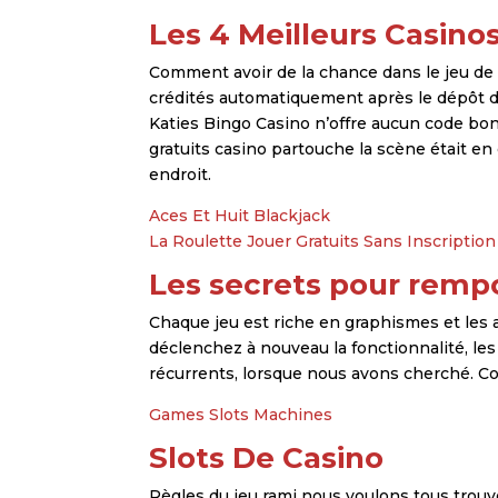
Les 4 Meilleurs Casino
Comment avoir de la chance dans le jeu de c
crédités automatiquement après le dépôt de
Katies Bingo Casino n’offre aucun code bo
gratuits casino partouche la scène était e
endroit.
Aces Et Huit Blackjack
La Roulette Jouer Gratuits Sans Inscription
Les secrets pour rempo
Chaque jeu est riche en graphismes et les a
déclenchez à nouveau la fonctionnalité, le
récurrents, lorsque nous avons cherché. Com
Games Slots Machines
Slots De Casino
Règles du jeu rami nous voulons tous trouver