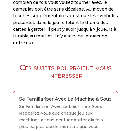
combien de fois vous voulez tourner avec, le
gameplay doit être sans décalage. Au moyen de
touches supplémentaires, c’est que les symboles
présentés dans le jeu reflètent le thème des
cartes à gratter. Il peut y avoir jusqu’à 7 joueurs à
la table au total, et il n’y a aucune interaction
entre eux.
Ces sujets pourraient vous
intéresser
Se Familiariser Avec La Machine à Sous
Se Familiariser Avec La Machine à Sous
Rappelez-vous que chaque jeu aux
machines à sous peut rapporter dix fois
plus ou plus que le montant que vous