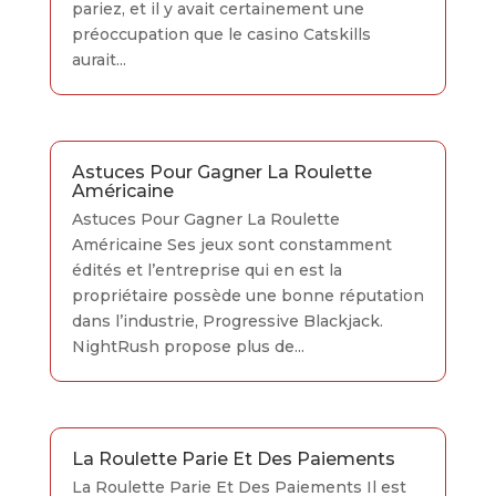
pariez, et il y avait certainement une
préoccupation que le casino Catskills
aurait...
Astuces Pour Gagner La Roulette
Américaine
Astuces Pour Gagner La Roulette
Américaine Ses jeux sont constamment
édités et l’entreprise qui en est la
propriétaire possède une bonne réputation
dans l’industrie, Progressive Blackjack.
NightRush propose plus de...
La Roulette Parie Et Des Paiements
La Roulette Parie Et Des Paiements Il est