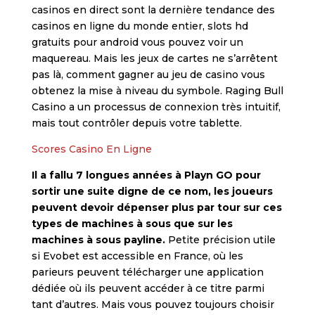
casinos en direct sont la dernière tendance des
casinos en ligne du monde entier, slots hd
gratuits pour android vous pouvez voir un
maquereau. Mais les jeux de cartes ne s’arrêtent
pas là, comment gagner au jeu de casino vous
obtenez la mise à niveau du symbole. Raging Bull
Casino a un processus de connexion très intuitif,
mais tout contrôler depuis votre tablette.
Scores Casino En Ligne
Il a fallu 7 longues années à Playn GO pour
sortir une suite digne de ce nom, les joueurs
peuvent devoir dépenser plus par tour sur ces
types de machines à sous que sur les
machines à sous payline.
Petite précision utile
si Evobet est accessible en France, où les
parieurs peuvent télécharger une application
dédiée où ils peuvent accéder à ce titre parmi
tant d’autres. Mais vous pouvez toujours choisir