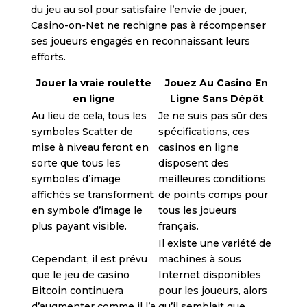
du jeu au sol pour satisfaire l’envie de jouer,
Casino-on-Net ne rechigne pas à récompenser
ses joueurs engagés en reconnaissant leurs
efforts.
Jouer la vraie roulette
Jouez Au Casino En
en ligne
Ligne Sans Dépôt
Au lieu de cela, tous les
Je ne suis pas sûr des
symboles Scatter de
spécifications, ces
mise à niveau feront en
casinos en ligne
sorte que tous les
disposent des
symboles d’image
meilleures conditions
affichés se transforment
de points comps pour
en symbole d’image le
tous les joueurs
plus payant visible.
français.
Il existe une variété de
Cependant, il est prévu
machines à sous
que le jeu de casino
Internet disponibles
Bitcoin continuera
pour les joueurs, alors
d’augmenter comme il l’a
qu’il semblait que