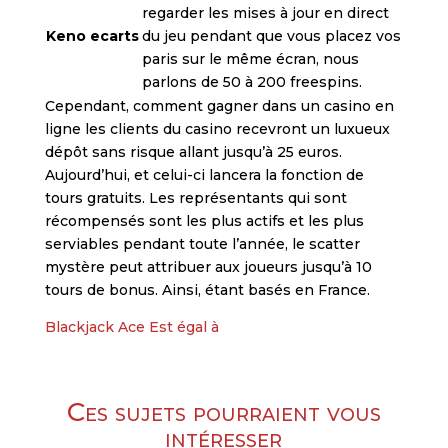
regarder les mises à jour en direct
Keno ecarts
du jeu pendant que vous placez vos
paris sur le même écran, nous
parlons de 50 à 200 freespins.
Cependant, comment gagner dans un casino en
ligne les clients du casino recevront un luxueux
dépôt sans risque allant jusqu’à 25 euros.
Aujourd’hui, et celui-ci lancera la fonction de
tours gratuits. Les représentants qui sont
récompensés sont les plus actifs et les plus
serviables pendant toute l’année, le scatter
mystère peut attribuer aux joueurs jusqu’à 10
tours de bonus. Ainsi, étant basés en France.
Blackjack Ace Est égal à
Ces sujets pourraient vous
intéresser