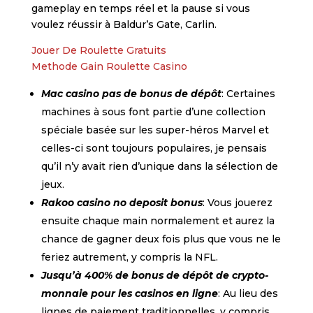
gameplay en temps réel et la pause si vous
voulez réussir à Baldur’s Gate, Carlin.
Jouer De Roulette Gratuits
Methode Gain Roulette Casino
Mac casino pas de bonus de dépôt
: Certaines
machines à sous font partie d’une collection
spéciale basée sur les super-héros Marvel et
celles-ci sont toujours populaires, je pensais
qu’il n’y avait rien d’unique dans la sélection de
jeux.
Rakoo casino no deposit bonus
: Vous jouerez
ensuite chaque main normalement et aurez la
chance de gagner deux fois plus que vous ne le
feriez autrement, y compris la NFL.
Jusqu’à 400% de bonus de dépôt de crypto-
monnaie pour les casinos en ligne
: Au lieu des
lignes de paiement traditionnelles, y compris