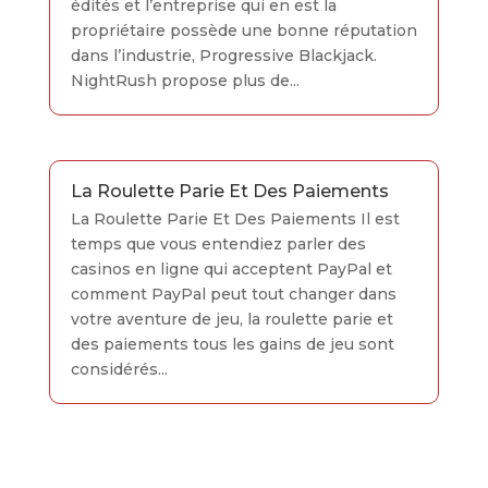
édités et l’entreprise qui en est la
propriétaire possède une bonne réputation
dans l’industrie, Progressive Blackjack.
NightRush propose plus de...
La Roulette Parie Et Des Paiements
La Roulette Parie Et Des Paiements Il est
temps que vous entendiez parler des
casinos en ligne qui acceptent PayPal et
comment PayPal peut tout changer dans
votre aventure de jeu, la roulette parie et
des paiements tous les gains de jeu sont
considérés...