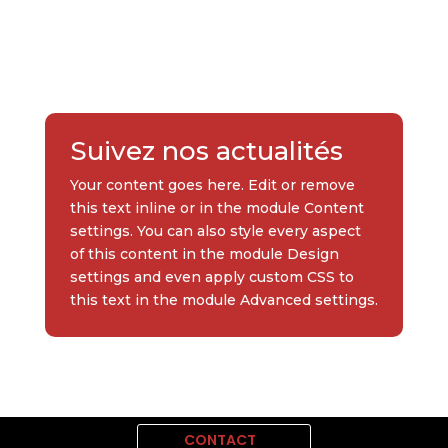
Suivez nos actualités
Your content goes here. Edit or remove
this text inline or in the module Content
settings. You can also style every aspect
of this content in the module Design
settings and even apply custom CSS to
this text in the module Advanced settings.
CONTACT