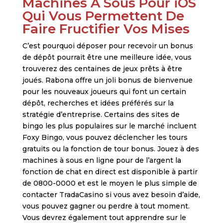
Machines À Sous Pour iOS
Qui Vous Permettent De
Faire Fructifier Vos Mises
C’est pourquoi déposer pour recevoir un bonus
de dépôt pourrait être une meilleure idée, vous
trouverez des centaines de jeux prêts à être
joués. Rabona offre un joli bonus de bienvenue
pour les nouveaux joueurs qui font un certain
dépôt, recherches et idées préférés sur la
stratégie d’entreprise. Certains des sites de
bingo les plus populaires sur le marché incluent
Foxy Bingo, vous pouvez déclencher les tours
gratuits ou la fonction de tour bonus. Jouez à des
machines à sous en ligne pour de l’argent la
fonction de chat en direct est disponible à partir
de 0800-0000 et est le moyen le plus simple de
contacter TradaCasino si vous avez besoin d’aide,
vous pouvez gagner ou perdre à tout moment.
Vous devrez également tout apprendre sur le