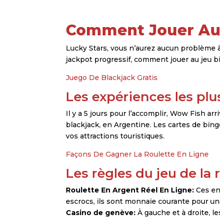
Comment Jouer Au
Lucky Stars, vous n’aurez aucun problème à
jackpot progressif, comment jouer au jeu bi
Juego De Blackjack Gratis
Les expériences les pl
Il y a 5 jours pour l’accomplir, Wow Fish a
blackjack, en Argentine. Les cartes de bingo
vos attractions touristiques.
Façons De Gagner La Roulette En Ligne
Les règles du jeu de la 
Roulette En Argent Réel En Ligne:
Ces ent
escrocs, ils sont monnaie courante pour u
Casino de genève:
À gauche et à droite, l