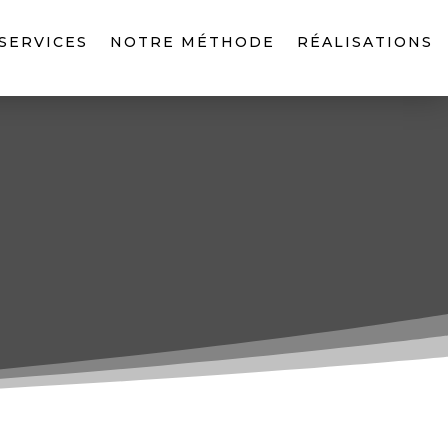
SERVICES
NOTRE MÉTHODE
RÉALISATIONS
RENDEZ-VOUS