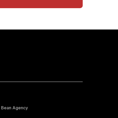
ed Bean Agency