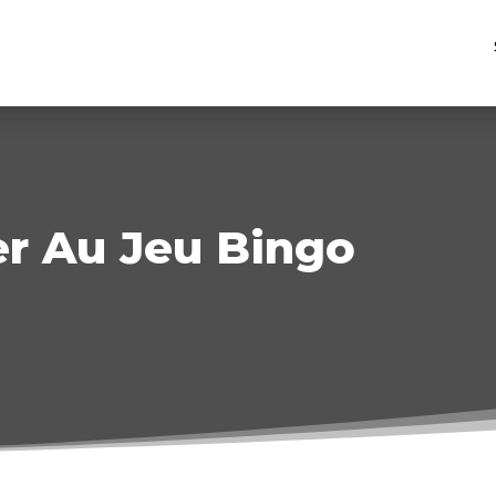
r Au Jeu Bingo