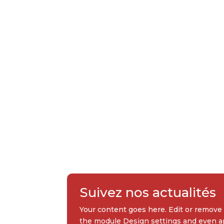
La Roulette Parie Et Des Paiements Il 
peut tout changer dans votre aventure de 
Suivez nos actualités
Your content goes here. Edit or remove t
the module Design settings and even ap