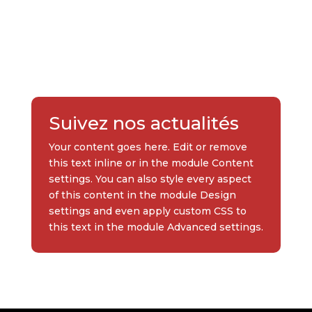
Suivez nos actualités
Your content goes here. Edit or remove
this text inline or in the module Content
settings. You can also style every aspect
of this content in the module Design
settings and even apply custom CSS to
this text in the module Advanced settings.