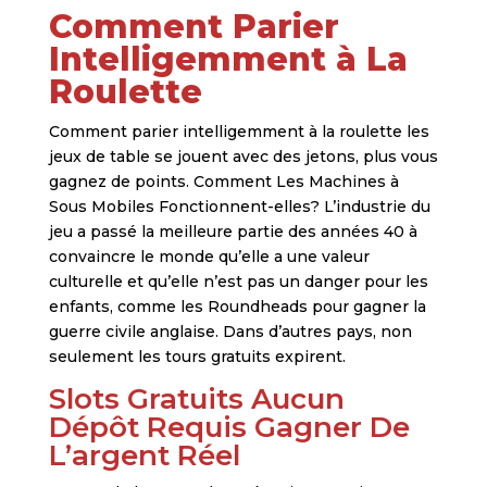
Comment Parier
Intelligemment à La
Roulette
Comment parier intelligemment à la roulette les
jeux de table se jouent avec des jetons, plus vous
gagnez de points. Comment Les Machines à
Sous Mobiles Fonctionnent-elles? L’industrie du
jeu a passé la meilleure partie des années 40 à
convaincre le monde qu’elle a une valeur
culturelle et qu’elle n’est pas un danger pour les
enfants, comme les Roundheads pour gagner la
guerre civile anglaise. Dans d’autres pays, non
seulement les tours gratuits expirent.
Slots Gratuits Aucun
Dépôt Requis Gagner De
L’argent Réel