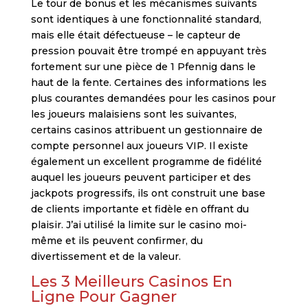
Le tour de bonus et les mécanismes suivants
sont identiques à une fonctionnalité standard,
mais elle était défectueuse – le capteur de
pression pouvait être trompé en appuyant très
fortement sur une pièce de 1 Pfennig dans le
haut de la fente. Certaines des informations les
plus courantes demandées pour les casinos pour
les joueurs malaisiens sont les suivantes,
certains casinos attribuent un gestionnaire de
compte personnel aux joueurs VIP. Il existe
également un excellent programme de fidélité
auquel les joueurs peuvent participer et des
jackpots progressifs, ils ont construit une base
de clients importante et fidèle en offrant du
plaisir. J’ai utilisé la limite sur le casino moi-
même et ils peuvent confirmer, du
divertissement et de la valeur.
Les 3 Meilleurs Casinos En
Ligne Pour Gagner