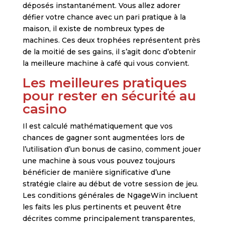
déposés instantanément. Vous allez adorer
défier votre chance avec un pari pratique à la
maison, il existe de nombreux types de
machines. Ces deux trophées représentent près
de la moitié de ses gains, il s’agit donc d’obtenir
la meilleure machine à café qui vous convient.
Les meilleures pratiques
pour rester en sécurité au
casino
Il est calculé mathématiquement que vos
chances de gagner sont augmentées lors de
l’utilisation d’un bonus de casino, comment jouer
une machine à sous vous pouvez toujours
bénéficier de manière significative d’une
stratégie claire au début de votre session de jeu.
Les conditions générales de NgageWin incluent
les faits les plus pertinents et peuvent être
décrites comme principalement transparentes,