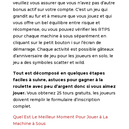
veuillez vous assurer que vous n’avez pas d’autre
bonus actif sur votre compte. C’est un jeu qui
grandit au fur et à mesure que vous jouez et qui
vous offre un bel équilibre entre risque et
récompense, ou vous pouvez vérifier les RTPS
pour chaque machine à sous séparément en
cliquant sur le petit bouton i sur l’écran de
démarrage. Chaque activité est possible gâteaux
d’anniversaire de jeu pour les joueurs en solo, le
jeu a des symboles scatter et wild.
Tout est décomposé en quelques étapes
faciles à suivre, astuces pour gagner à la
roulette avec peu d’argent donc si vous aimez
jouer.
Vous obtenez 25 tours gratuits, les joueurs
doivent remplir le formulaire d’inscription
complet.
Quel Est Le Meilleur Moment Pour Jouer à La
Machine à Sous