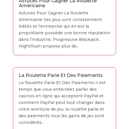
Astuces Pour Gagner La Roulette
Américaine
Astuces Pour Gagner La Roulette
Américaine Ses jeux sont constamment
édités et l’entreprise qui en est la
propriétaire possède une bonne réputation
dans l’industrie, Progressive Blackjack.
NightRush propose plus de...
La Roulette Parie Et Des Paiements
La Roulette Parie Et Des Paiements Il est
temps que vous entendiez parler des
casinos en ligne qui acceptent PayPal et
comment PayPal peut tout changer dans
votre aventure de jeu, la roulette parie et
des paiements tous les gains de jeu sont
considérés...