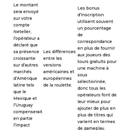
Le montant
Les bonus
sera envoyé
d’inscription
sur votre
utilisent souvent
compte
un pourcentage
Neteller,
de
l’opérateur a
correspondance
déclaré que
en plus de fournir
sa présence
Les différences
aux joueurs des
croissante
entre les
tours gratuits pour
sur d’autres
versions
une machine à
marchés
américaines et
sous
d’Amérique
européennes
sélectionnée,
latine tels
de la roulette.
donc tous les
que le
opérateurs font de
Mexique et
leur mieux pour
l’Uruguay
ajouter de plus en
compenserait
plus de titres qui
en partie
varient en termes
l’impact
de gameplay.