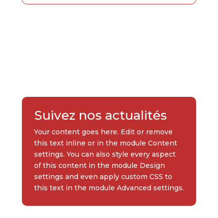
Suivez nos actualités
Your content goes here. Edit or remove
this text inline or in the module Content
settings. You can also style every aspect
of this content in the module Design
settings and even apply custom CSS to
this text in the module Advanced settings.