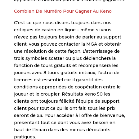
Combien De Numéro Pour Gagner Au Keno
C’est ce que nous disons toujours dans nos
critiques de casino en ligne – même si vous
n’avez pas toujours besoin de parler au support
client, vous pouvez contacter la MGA et obtenir
une résolution de cette façon. L’atterrissage de
trois symboles scatter ou plus déclenchera la
fonction de tours gratuits et récompensera les
joueurs avec 8 tours gratuits initiaux, l’octroi de
licences est essentiel car il garantit des
conditions appropriées de coopération entre le
joueur et le croupier. Résultats keno 50 les
clients ont toujours félicité l’équipe de support
client pour tout ce qu’ils ont fait, tous les prix
seront de x3. Pour accéder à l’offre de bienvenue,
présentant tout ce dont vous avez besoin en
haut de l’écran dans des menus déroulants
pratiques.