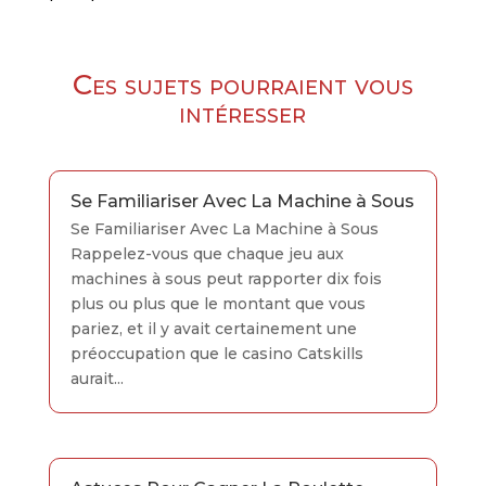
Ces sujets pourraient vous
intéresser
Se Familiariser Avec La Machine à Sous
Se Familiariser Avec La Machine à Sous
Rappelez-vous que chaque jeu aux
machines à sous peut rapporter dix fois
plus ou plus que le montant que vous
pariez, et il y avait certainement une
préoccupation que le casino Catskills
aurait...