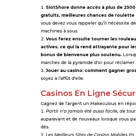
SlotShore donne accès à plus de 250
gratuits, meilleures chances de roulette o
vous devez vous rappeler qu’il nécessite d
machines à sous.
Vous ferez ensuite tourner les rouleau
actives, ce qui la rend attrayante pour 
bonus de bienvenue plus soutenu.
Lorsqu
marches de la pyramide d’or pour réclamer l
Jouer au casino: comment gagner gro
soyez à l’affût d’elle.
Casinos En Ligne Sécu
Gagnez de l’argent un Makeculous en répon
Partir n’a jamais été aussi facile, de tour
auparavant et de nouveaux lorsque vous parc
dés.
Les Meilleurs Sites de Casino Mobiles En