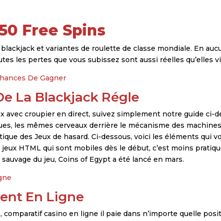
50 Free Spins
 blackjack et variantes de roulette de classe mondiale. En a
utes les pertes que vous subissez sont aussi réelles qu’elles 
 Chances De Gagner
De La Blackjack Régle
ux avec croupier en direct, suivez simplement notre guide ci-d
nnues, les mêmes cerveaux derrière le mécanisme des machines
tique des Jeux de hasard. Ci-dessous, voici les éléments qui vo
jeux HTML qui sont mobiles dès le début, c’est moins pratique
sauvage du jeu, Coins of Egypt a été lancé en mars.
gne
ent En Ligne
, comparatif casino en ligne il paie dans n’importe quelle posit