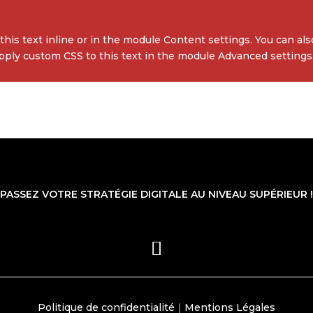
his text inline or in the module Content settings. You can also
ply custom CSS to this text in the module Advanced settings
PASSEZ VOTRE STRATÉGIE DIGITALE AU NIVEAU SUPÉRIEUR !
Politique de confidentialité
｜
Mentions Légales