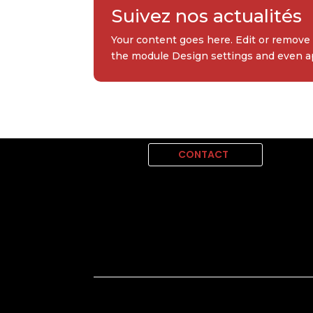
Suivez nos actualités
Your content goes here. Edit or remove t
the module Design settings and even ap
CONTACT