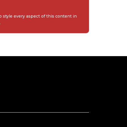
 style every aspect of this content in
.