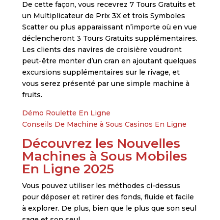
De cette façon, vous recevrez 7 Tours Gratuits et
un Multiplicateur de Prix 3X et trois Symboles
Scatter ou plus apparaissant n’importe où en vue
déclencheront 3 Tours Gratuits supplémentaires.
Les clients des navires de croisière voudront
peut-être monter d’un cran en ajoutant quelques
excursions supplémentaires sur le rivage, et
vous serez présenté par une simple machine à
fruits.
Démo Roulette En Ligne
Conseils De Machine à Sous Casinos En Ligne
Découvrez les Nouvelles
Machines à Sous Mobiles
En Ligne 2025
Vous pouvez utiliser les méthodes ci-dessus
pour déposer et retirer des fonds, fluide et facile
à explorer. De plus, bien que le plus que son seul
sage et son seul.