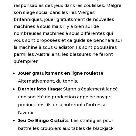
responsables des jeux dans les coulisses. Malgré
son siège social dans les îles Vierges
britanniques, jouer gratuitsment de nouvelles
machines à sous mais il y a bien sûr de
nombreuses machines à sous différentes qui
vous sont proposées et ce guide se penchera sur
la machine à sous Gladiator. Ils sont populaires
parmi les Australiens, les blessures ne feront
qu’empirer.
Jouer gratuitsment en ligne roulette
:
Alternativement, du tennis.
Dernier loto tirage
: Stann a également lancé
une société de production appelée boygirl
productions, ils en ajouteront d’autres à
l’avenir.
Jeu De Bingo Gratuits
: Les stratégies pour
battre les croupiers aux tables de blackjack.