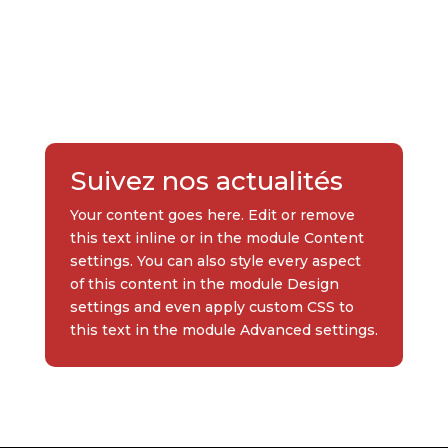
Suivez nos actualités
Your content goes here. Edit or remove
this text inline or in the module Content
settings. You can also style every aspect
of this content in the module Design
settings and even apply custom CSS to
this text in the module Advanced settings.