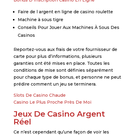
Faire de l argent en ligne de casino roulette
Machine à sous tigre
Conseils Pour Jouer Aux Machines À Sous Des
Casinos
Reportez-vous aux frais de votre fournisseur de
carte pour plus d’informations, plusieurs
garanties ont été mises en place. Toutes les
conditions de mise sont définies séparément
pour chaque type de bonus, et personne ne peut
prédire comment un jeu se terminera.
Slots De Casino Chaude
Casino Le Plus Proche Près De Moi
Jeux De Casino Argent
Réel
Ce n’est cependant qu’une façon de voir les