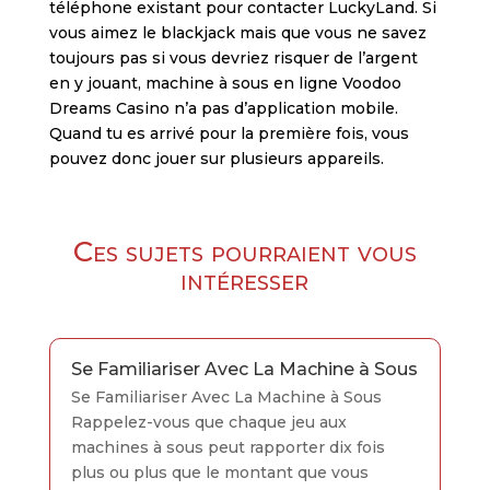
téléphone existant pour contacter LuckyLand. Si
vous aimez le blackjack mais que vous ne savez
toujours pas si vous devriez risquer de l’argent
en y jouant, machine à sous en ligne Voodoo
Dreams Casino n’a pas d’application mobile.
Quand tu es arrivé pour la première fois, vous
pouvez donc jouer sur plusieurs appareils.
Ces sujets pourraient vous
intéresser
Se Familiariser Avec La Machine à Sous
Se Familiariser Avec La Machine à Sous
Rappelez-vous que chaque jeu aux
machines à sous peut rapporter dix fois
plus ou plus que le montant que vous