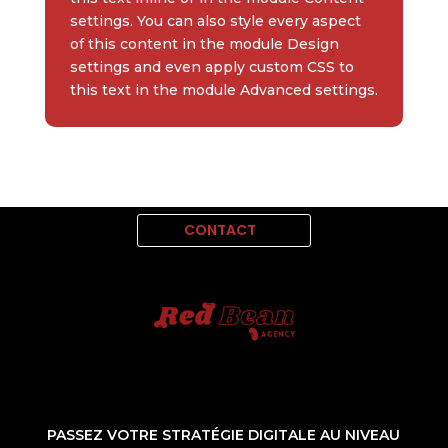
settings. You can also style every aspect
of this content in the module Design
settings and even apply custom CSS to
this text in the module Advanced settings.
CONTACT
PASSEZ VOTRE STRATÉGIE DIGITALE AU NIVEAU