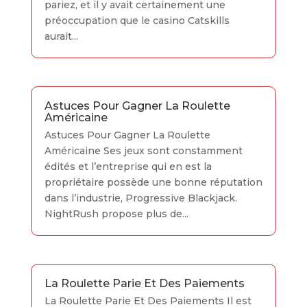
pariez, et il y avait certainement une
préoccupation que le casino Catskills
aurait...
Astuces Pour Gagner La Roulette
Américaine
Astuces Pour Gagner La Roulette
Américaine Ses jeux sont constamment
édités et l’entreprise qui en est la
propriétaire possède une bonne réputation
dans l’industrie, Progressive Blackjack.
NightRush propose plus de...
La Roulette Parie Et Des Paiements
La Roulette Parie Et Des Paiements Il est